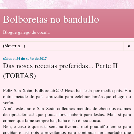
Bolboretas no bandullo
Blogue galego de cociña
▼
sábado, 24 de xuño de 2017
Das nosas receitas preferidas... Parte II
(TORTAS)
Feliz San Xoán, bolboreteir@s! Hoxe hai festa por medio país. E a
outra metade do país, aproveita para celebrar tamén que chegou o
verán.
A nós este ano o San Xoán colleunos metidos de cheo nos exames
de oposición así que pouca forza haberá para festas. Mais si para
comer, que fame sempre hai, haha e iso é boa cousa.
Ben, o caso é que esta semana tivemos moi pouquiño tempo para
cociñar e así pois aproveitamos para continuar un apartado que