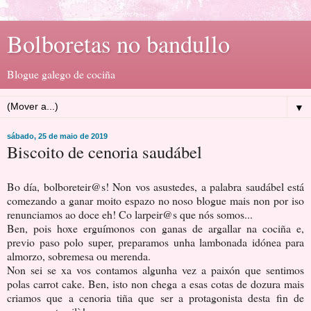
Bolboretas no bandullo
Blogue galego de cociña
▼
sábado, 25 de maio de 2019
Biscoito de cenoria saudábel
Bo día, bolboreteir@s! Non vos asustedes, a palabra saudábel está
comezando a ganar moito espazo no noso blogue mais non por iso
renunciamos ao doce eh! Co larpeir@s que nós somos...
Ben, pois hoxe erguímonos con ganas de argallar na cociña e,
previo paso polo super, preparamos unha lambonada idónea para
almorzo, sobremesa ou merenda.
Non sei se xa vos contamos algunha vez a paixón que sentimos
polas carrot cake. Ben, isto non chega a esas cotas de dozura mais
criamos que a cenoria tiña que ser a protagonista desta fin de