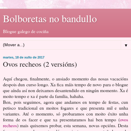
Bolboretas no bandullo
Blogue galego de cociña
▼
martes, 18 de xullo de 2017
Ovos recheos (2 versións)
Aquí chegou, finalmente, o ansiado momento das nosas vacacións
despois dun curso longo. Xa fica máis tempo de novo para o blogue
que aínda así non deixamos desantendido en ningún momento. Xa é
moito tempo e xa é parte da familia, hahaha.
Ben, pois seguimos, agora que andamos en tempo de festas, cun
petisco tradicional en moitos fogares e que presenta mil e unha
variantes. Até o momento, só probaramos con moito éxito unha
forma de os facer e que xa presentaramos hai ben tempo (
ovos
recheos
) mais quixemos probar, esta semana, novas opcións. Desta