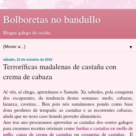
Bolboretas no bandullo
Blogue galego de cociña
▼
sábado, 22 de outubro de 2016
Terroríficas madalenas de castaña con
crema de cabaza
Aí vén, aí chega, aproxímase o Samaín. Xa sabedes, pola conquista
dos escaparates, da tendencia destas semanas: medo, cabazas,
laranxa, caveiras... Ben pois nós sumámonos pondo como base
dous produtos de tempada: as castañas e as recorrentes cabazas,
aínda que no noso caso tirando proveito alimenticio.
Ano tras ano procuramos aproveitar as castañas dos soutos galegos
para crearmos receitas orixinais como
luriñas e castañas en mollo de
millo
,
canas de crema de castañas
ou
croquetas de castañas
. E