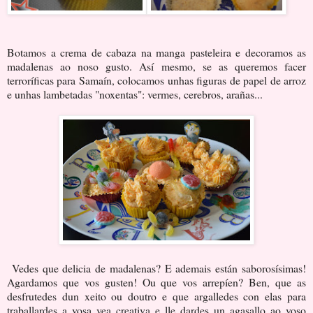
Botamos a crema de cabaza na manga pasteleira e decoramos as
madalenas ao noso gusto. Así mesmo, se as queremos facer
terroríficas para Samaín, colocamos unhas figuras de papel de arroz
e unhas lambetadas "noxentas": vermes, cerebros, arañas...
Vedes que delicia de madalenas? E ademais están saborosísimas!
Agardamos que vos gusten! Ou que vos arrepíen? Ben, que as
desfrutedes dun xeito ou doutro e que argalledes con elas para
traballardes a vosa vea creativa e lle dardes un agasallo ao voso