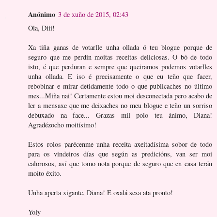
Anónimo
3 de xuño de 2015, 02:43
Ola, Diii!
Xa tiña ganas de votarlle unha ollada ó teu blogue porque de
seguro que me perdín moitas receitas deliciosas. O bó de todo
isto, é que perduran e sempre que queiramos podemos votarlles
unha ollada. E iso é precisamente o que eu teño que facer,
rebobinar e mirar detidamente todo o que publicaches no último
mes...Miña nai! Certamente estou moi desconectada pero acabo de
ler a mensaxe que me deixaches no meu blogue e teño un sorriso
debuxado na face... Grazas mil polo teu ánimo, Diana!
Agradézocho moitísimo!
Estos rolos parécenme unha receita axeitadísima sobor de todo
para os vindeiros días que según as predicións, van ser moi
calorosos, así que tomo nota porque de seguro que en casa terán
moito éxito.
Unha aperta xigante, Diana! E oxalá sexa ata pronto!
Yoly