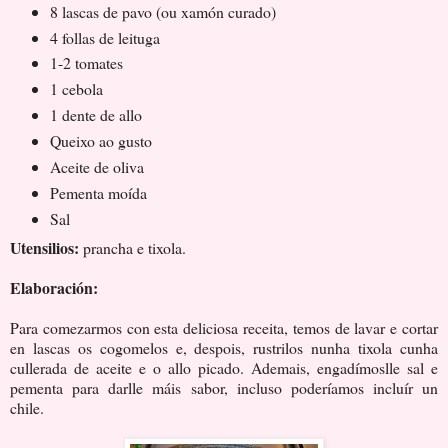
8 lascas de pavo (ou xamón curado)
4 follas de leituga
1-2 tomates
1 cebola
1 dente de allo
Queixo ao gusto
Aceite de oliva
Pementa moída
Sal
Utensilios:
prancha e tixola.
Elaboración:
Para comezarmos con esta deliciosa receita, temos de lavar e cortar
en lascas os cogomelos e, despois, rustrilos nunha tixola cunha
cullerada de aceite e o allo picado. Ademais, engadímoslle sal e
pementa para darlle máis sabor, incluso poderíamos incluír un
chile.