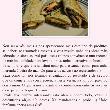
Non sei a vós, mais a nós apetécennos máis este tipo de produtos
saudábeis nas xornadas estivais, e esta resulta unha das ideas máis
cómodas e sinxelas. Así pois, estes roliños convértense nun recurso
de máxima utilidade para levar á praia, unha alternativa ao bocadillo
de sempre, e que vos satisfará tanto para o xantar como para unha
merenda á beira do mar. Ou para telos na casa ao regresardes :-)
Sexa como for, nós ficamos encantados co resultado e de seguro
que os comeremos con frecuencia neste verán, xa for con pavo ou
con xamón. O que si nos encanta é a combinación entre os vexetais
e ese pequeno toque de carne.
Oxalá vos pareza interesante esta idea e sobre todo, oxalá a
desfrutedes algún día destes. Xa mandaredes a proba ;-) Unha
fortísima aperta amig@s!!