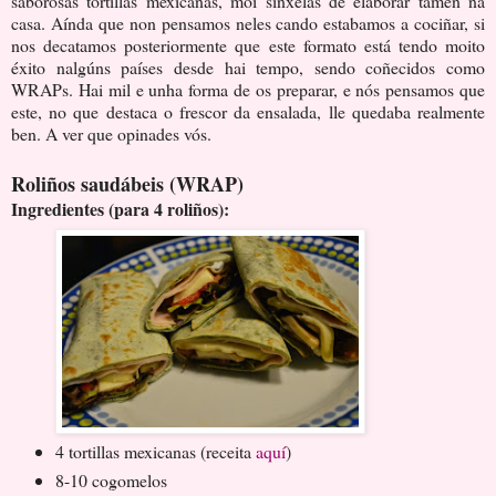
saborosas tortillas mexicanas, moi sinxelas de elaborar tamén na
casa. Aínda que non pensamos neles cando estabamos a cociñar, si
nos decatamos posteriormente que este formato está tendo moito
éxito nalgúns países desde hai tempo, sendo coñecidos como
WRAPs. Hai mil e unha forma de os preparar, e nós pensamos que
este, no que destaca o frescor da ensalada, lle quedaba realmente
ben. A ver que opinades vós.
Roliños saudábeis (WRAP)
Ingredientes (para 4 roliños):
4 tortillas mexicanas (receita
aquí
)
8-10 cogomelos