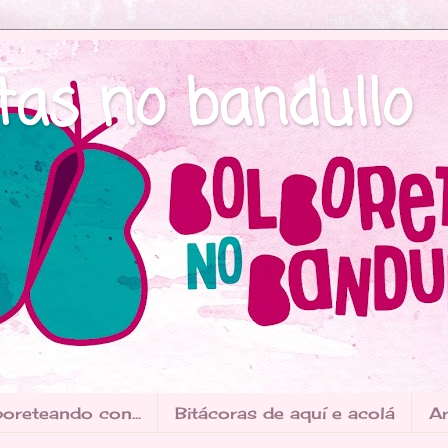
tas no bandullo
oreteando con...
Bitácoras de aquí e acolá
Ar