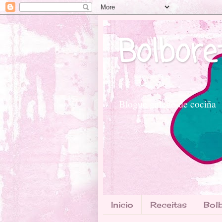
Bolbore
Blogue galego de cociña
Inicio
Receitas
Bolb