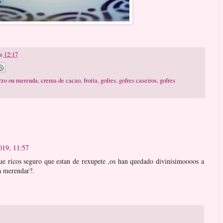
n
12:17
rzo ou merenda
,
crema de cacao
,
froita
,
gofres
,
gofres caseiros
,
gofres
019, 11:57
 seguro que estan de rexupete ,os han quedado divinisimoooos a
a merendar?.