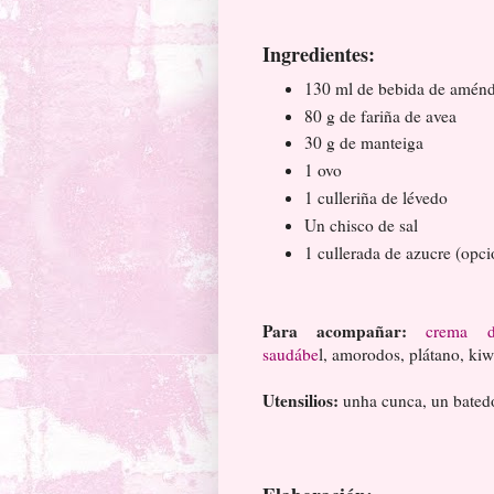
Ingredientes:
130 ml de bebida de amén
80 g de fariña de avea
30 g de manteiga
1 ovo
1 culleriña de lévedo
Un chisco de sal
1 cullerada de azucre (opci
Para acompañar:
crema 
saudábe
l, amorodos, plátano, kiwi
Utensilios:
unha cunca, un batedo