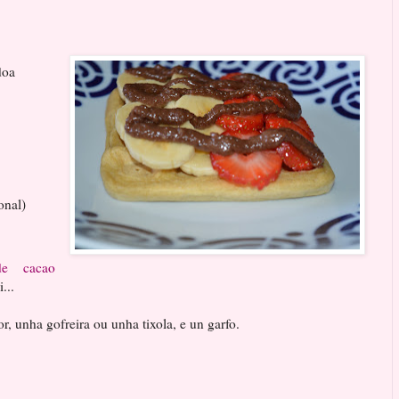
doa
onal)
de cacao
...
r, unha gofreira ou unha tixola, e un garfo.