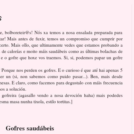
s
e, bolboreteir@s! Nós xa temos a nosa ensalada preparada para
eitar! Mais antes de fuxir, temos un compromiso que cumprir por
erto. Mais ollo, que ultimamente vedes que estamos probando a
as de calorías e moito máis saudábeis como as últimas bolachas de
 e o gofre que hoxe vos traemos. Si, si, podemos papar un gofre
 Porque nos perden os gofres. E o curioso é que até hai apenas 5
er un (si, non sabemos como puido pasar...). Ben, mais desde
mesas. E claro, como facemos para degustalo con máis frecuencia
os a solución.
 gofreira (agasallo vendo a nosa devoción haha) mais podedes
esma masa nunha tixola, estilo tortitas.]
Gofres saudábeis