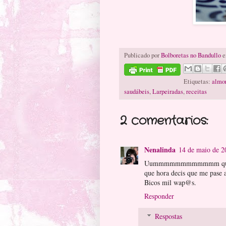
Publicado por
Bolboretas no Bandullo
e
Etiquetas:
almo
saudábeis
,
Larpeiradas
,
receitas
2 comentarios:
Nenalinda
14 de maio de 2
Uummmmmmmmmmmm que ricos
que hora decis que me pase 
Bicos mil wap@s.
Responder
Respostas