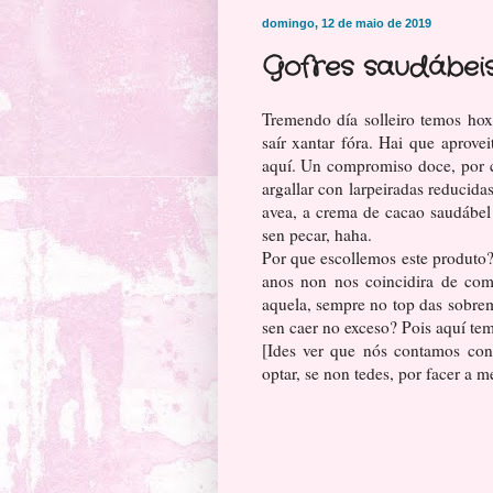
domingo, 12 de maio de 2019
Gofres saudábei
Tremendo día solleiro temos hox
saír xantar fóra. Hai que aprov
aquí. Un compromiso doce, por c
argallar con larpeiradas reducid
avea, a crema de cacao saudábel
sen pecar, haha.
Por que escollemos este produto?
anos non nos coincidira de com
aquela, sempre no top das sobre
sen caer no exceso? Pois aquí tem
[Ides ver que nós contamos con
optar, se non tedes, por facer a m