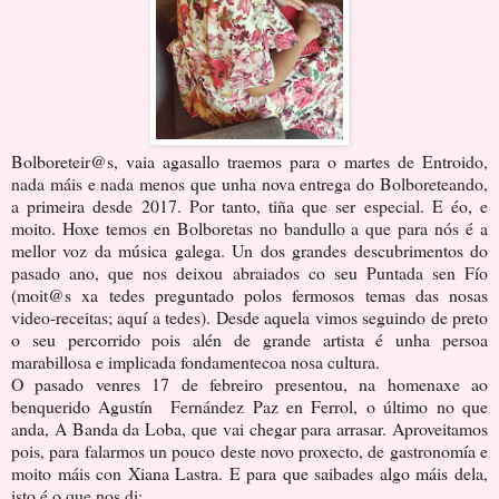
Bolboreteir@s, vaia agasallo traemos para o martes de Entroido,
nada máis e nada menos que unha nova entrega do Bolboreteando,
a primeira desde 2017. Por tanto, tiña que ser especial. E éo, e
moito. Hoxe temos en Bolboretas no bandullo a que para nós é a
mellor voz da música galega. Un dos grandes descubrimentos do
pasado ano, que nos deixou abraiados co seu Puntada sen Fío
(moit@s xa tedes preguntado polos fermosos temas das nosas
video-receitas; aquí a tedes). Desde aquela vimos seguindo de preto
o seu percorrido pois alén de grande artista é unha persoa
marabillosa e implicada fondamentecoa nosa cultura.
O pasado venres 17 de febreiro presentou, na homenaxe ao
benquerido Agustín Fernández Paz en Ferrol, o último no que
anda, A Banda da Loba, que vai chegar para arrasar. Aproveitamos
pois, para falarmos un pouco deste novo proxecto, de gastronomía e
moito máis con Xiana Lastra. E para que saibades algo máis dela,
isto é o que nos di: