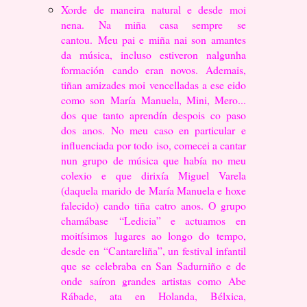
Xorde de maneira natural e desde moi
nena. Na miña casa sempre se
cantou.
Meu pai e miña nai son amantes
da música, incluso estiveron nalgunha
formación
cando eran novos. Ademais,
tiñan amizades moi vencelladas a ese eido
como son
María Manuela, Mini, Mero...
dos que tanto aprendín despois co paso
dos anos.
No meu caso en particular e
influenciada por todo iso, comecei a cantar
nun grupo
de música que había no meu
colexio e que dirixía Miguel Varela
(daquela marido
de María Manuela e hoxe
falecido) cando tiña catro anos. O grupo
chamábase
“Ledicia” e actuamos en
moitísimos lugares ao longo do tempo,
desde en
“Cantareliña”, un festival infantil
que se celebraba en San Sadurniño e de
onde
saíron grandes artistas como Abe
Rábade, ata en Holanda, Bélxica,