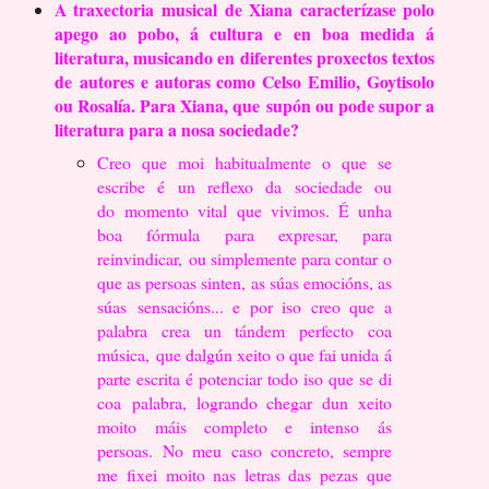
A traxectoria musical de Xiana caracterízase polo
apego ao pobo, á cultura e
en boa medida á
literatura, musicando en diferentes proxectos textos
de
autores e autoras como Celso Emilio, Goytisolo
ou Rosalía. Para Xiana, que
supón ou pode supor a
literatura para a nosa sociedade?
Creo que moi habitualmente o que se
escribe é un reflexo da sociedade ou
do
momento vital que vivimos. É unha
boa fórmula para expresar, para
reinvindicar,
ou simplemente para contar o
que as persoas sinten, as súas emocións, as
súas
sensacións... e por iso creo que a
palabra crea un tándem perfecto coa
música,
que dalgún xeito o que fai unida á
parte escrita é potenciar todo iso que se di
coa
palabra, logrando chegar dun xeito
moito máis completo e intenso ás
persoas.
No meu caso concreto, sempre
me fixei moito nas letras das pezas que