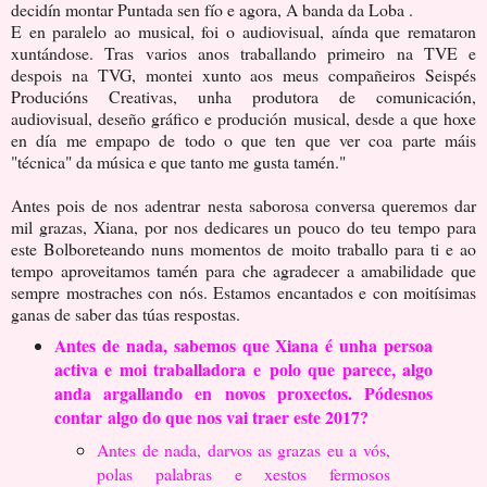
decidín montar Puntada sen fío e agora, A banda da Loba .
E en paralelo ao musical, foi o audiovisual, aínda que remataron
xuntándose. Tras varios anos traballando primeiro na TVE e
despois na TVG, montei xunto aos meus compañeiros Seispés
Producións Creativas, unha produtora de comunicación,
audiovisual, deseño gráfico e produción musical, desde a que hoxe
en día me empapo de todo o que ten que ver coa parte máis
"técnica" da música e que tanto me gusta tamén."
Antes pois de nos adentrar nesta saborosa conversa queremos dar
mil grazas, Xiana, por nos dedicares un pouco do teu tempo para
este Bolboreteando nuns momentos de moito traballo para ti e ao
tempo aproveitamos tamén para che agradecer a amabilidade que
sempre mostraches con nós. Estamos encantados e con moitísimas
ganas de saber das túas respostas.
Antes de nada, sabemos que Xiana é unha persoa
activa e moi traballadora e
polo que parece, algo
anda argallando en novos proxectos. Pódesnos
contar
algo do que nos vai traer este 2017?
Antes de nada, darvos as grazas eu a vós,
polas palabras e xestos fermosos