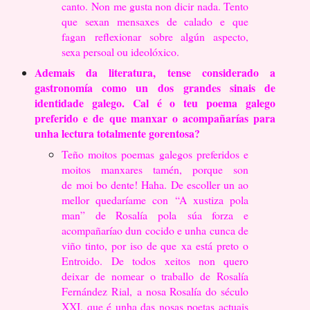
canto.
Non me gusta non dicir nada. Tento
que sexan mensaxes de calado e que
fagan
reflexionar sobre algún aspecto,
sexa persoal ou ideolóxico.
Ademais da literatura, tense considerado a
gastronomía como un dos
grandes sinais de
identidade galego. Cal é o teu poema galego
preferido e de
que manxar o acompañarías para
unha lectura totalmente gorentosa?
Teño moitos poemas galegos preferidos e
moitos manxares tamén, porque son
de
moi bo dente! Haha.
De escoller un ao
mellor quedaríame con “A xustiza pola
man” de Rosalía pola
súa forza e
acompañaríao dun cocido e unha cunca de
viño tinto, por iso de que
xa está preto o
Entroido.
De todos xeitos non quero
deixar de nomear o traballo de Rosalía
Fernández Rial,
a nosa Rosalía do século
XXI, que é unha das nosas poetas actuais