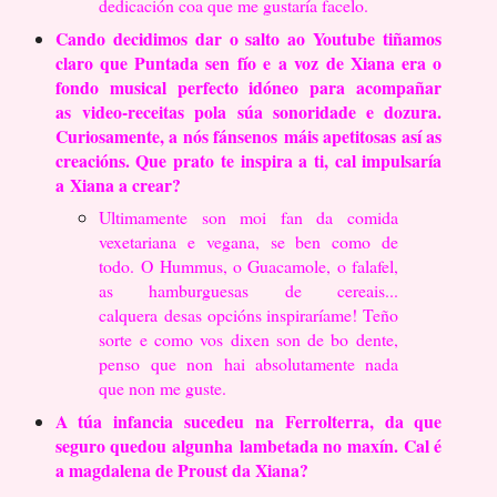
dedicación coa que me gustaría facelo.
Cando decidimos dar o salto ao Youtube tiñamos
claro que Puntada sen fío e
a voz de Xiana era o
fondo musical perfecto idóneo para acompañar
as
video-receitas pola súa sonoridade e dozura.
Curiosamente, a nós fánsenos
máis apetitosas así as
creacións. Que prato te inspira a ti, cal impulsaría
a
Xiana a crear?
Ultimamente son moi fan da comida
vexetariana e vegana, se ben como de
todo.
O Hummus, o Guacamole, o falafel,
as hamburguesas de cereais...
calquera
desas opcións inspiraríame! Teño
sorte e como vos dixen son de bo dente,
penso
que non hai absolutamente nada
que non me guste.
A túa infancia sucedeu na Ferrolterra, da que
seguro quedou algunha
lambetada no maxín. Cal é
a magdalena de Proust da Xiana?