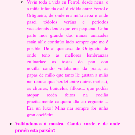
Vivín toda a vida en Ferrol, desde nena, e
a miña infancia está
dividida entre Ferrol e
Ortigueira, de onde era miña avoa e onde
pasei tódolos veráns e
periodos
vacacionais dende que era pequena. Unha
parte moi grande das miñas
amizades
están alí e continúo indo sempre que me é
posible. De aí que sexa de
Ortigueira de
onde teño as mellores lembranzas
culinarias: as tostas de pan con
nocilla
cando voltabamos da praia, as
papas de millo que tanto lle gustan a miña
nai (cousa que
herdei entre outras moitas),
os churros, buñuelos, filloas... que podías
atopar recén feitos
na cociña
practicamente calquera día ao erguerte....
Era un luxo! Miña nai sempre foi
unha
gran cociñeira.
Voltándomos á musica. Cando xorde e de onde
provén esta paixón?