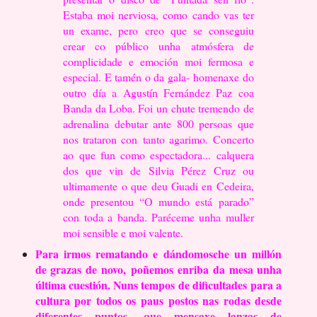
Estaba moi nerviosa, como
cando vas ter
un exame, pero creo que se conseguiu
crear co público unha
atmósfera de
complicidade e emoción moi fermosa e
especial. E tamén o da gala-
homenaxe do
outro día a Agustín Fernández Paz coa
Banda da Loba. Foi un
chute tremendo de
adrenalina debutar ante 800 persoas que
nos trataron con
tanto agarimo.
Concerto
ao que fun como espectadora... calquera
dos que vin de Silvia Pérez
Cruz ou
ultimamente o que deu Guadi en Cedeira,
onde presentou “O mundo está
parado”
con toda a banda. Paréceme unha muller
moi sensible e moi valente.
Para irmos rematando e dándomosche un millón
de grazas de novo,
poñemos enriba da mesa unha
última cuestión. Nuns tempos de dificultades
para a
cultura por todos os paus postos nas rodas desde
diferentes puntos,
que mensaxe lanzas de