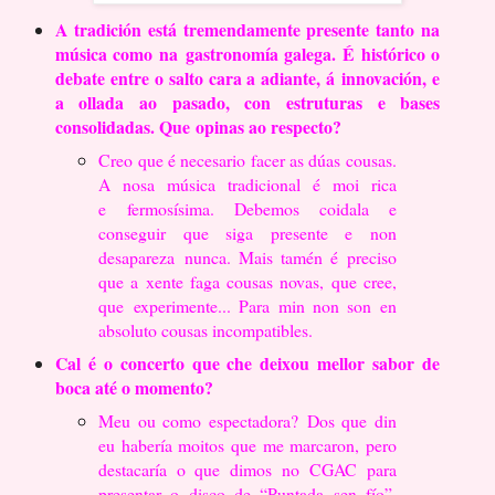
A tradición está tremendamente presente tanto na
música como na
gastronomía galega. É histórico o
debate entre o salto cara a adiante, á
innovación, e
a ollada ao pasado, con estruturas e bases
consolidadas. Que
opinas ao respecto?
Creo que é necesario facer as dúas cousas.
A nosa música tradicional é moi rica
e
fermosísima. Debemos coidala e
conseguir que siga presente e non
desapareza
nunca. Mais tamén é preciso
que a xente faga cousas novas, que cree,
que
experimente... Para min non son en
absoluto cousas incompatibles.
Cal é o concerto que che deixou mellor sabor de
boca até o momento?
Meu ou como espectadora?
Dos que din
eu habería moitos que me marcaron, pero
destacaría o que dimos no
CGAC para
presentar o disco de “Puntada sen fío”.