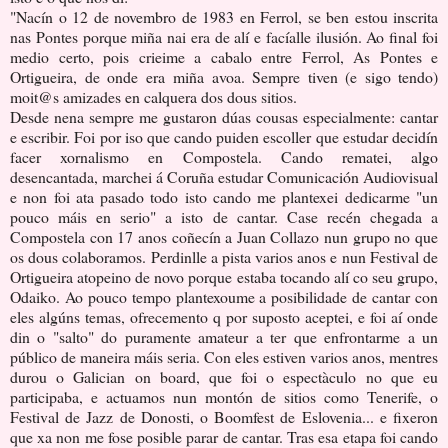
"Nacín o 12 de novembro de 1983 en Ferrol, se ben estou inscrita
nas Pontes porque miña nai era de alí e facíalle ilusión. Ao final foi
medio certo, pois crieime a cabalo entre Ferrol, As Pontes e
Ortigueira, de onde era miña avoa. Sempre tiven (e sigo tendo)
moit@s amizades en calquera dos dous sitios.
Desde nena sempre me gustaron dúas cousas especialmente: cantar
e escribir. Foi por iso que cando puiden escoller que estudar decidín
facer xornalismo en Compostela. Cando rematei, algo
desencantada, marchei á Coruña estudar Comunicación Audiovisual
e non foi ata pasado todo isto cando me plantexei dedicarme "un
pouco máis en serio" a isto de cantar. Case recén chegada a
Compostela con 17 anos coñecín a Juan Collazo nun grupo no que
os dous colaboramos. Perdinlle a pista varios anos e nun Festival de
Ortigueira atopeino de novo porque estaba tocando alí co seu grupo,
Odaiko. Ao pouco tempo plantexoume a posibilidade de cantar con
eles algúns temas, ofrecemento q por suposto aceptei, e foi aí onde
din o "salto" do puramente amateur a ter que enfrontarme a un
público de maneira máis seria. Con eles estiven varios anos, mentres
durou o Galician on board, que foi o espectàculo no que eu
participaba, e actuamos nun montón de sitios como Tenerife, o
Festival de Jazz de Donosti, o Boomfest de Eslovenia... e fixeron
que xa non me fose posible parar de cantar. Tras esa etapa foi cando