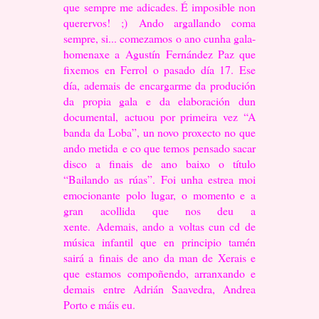
que
sempre me adicades. É imposible non
querervos! ;)
Ando argallando coma
sempre, si... comezamos o ano cunha gala-
homenaxe a
Agustín Fernández Paz que
fixemos en Ferrol o pasado día 17. Ese
día, ademais
de encargarme da produción
da propia gala e da elaboración dun
documental,
actuou por primeira vez “A
banda da Loba”, un novo proxecto no que
ando metida
e co que temos pensado sacar
disco a finais de ano baixo o título
“Bailando as
rúas”. Foi unha estrea moi
emocionante polo lugar, o momento e a
gran acollida
que nos deu a
xente.
Ademais, ando a voltas cun cd de
música infantil que en principio tamén
sairá a
finais de ano da man de Xerais e
que estamos compoñendo, arranxando e
demais
entre Adrián Saavedra, Andrea
Porto e máis eu.