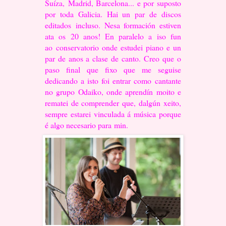
Suíza,
Madrid, Barcelona... e por suposto
por toda Galicia. Hai un par de discos
editados
incluso. Nesa formación estiven
ata os 20 anos! En paralelo a iso fun
ao
conservatorio onde estudei piano e un
par de anos a clase de canto.
Creo que o
paso final que fixo que me seguise
dedicando a isto foi entrar como
cantante
no grupo Odaiko, onde aprendín moito e
rematei de comprender que,
dalgún xeito,
sempre estarei vinculada á música porque
é algo necesario para
min.