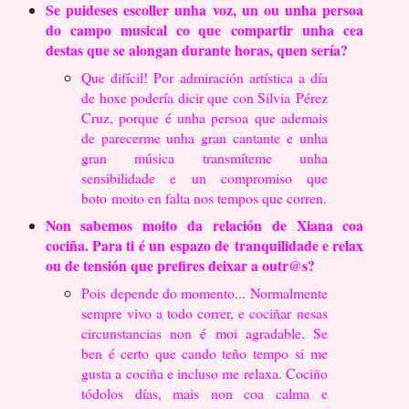
Se puideses escoller unha voz, un ou unha persoa
do campo musical co que
compartir unha cea
destas que se alongan durante horas, quen sería?
Que difícil! Por admiración artística a día
de hoxe podería dicir que con Silvia
Pérez
Cruz, porque é unha persoa que ademais
de parecerme unha gran cantante
e unha
gran música transmíteme unha
sensibilidade e un compromiso que
boto
moito en falta nos tempos que corren.
Non sabemos moito da relación de Xiana coa
cociña. Para ti é un espazo de
tranquilidade e relax
ou de tensión que prefires deixar a outr@s?
Pois depende do momento... Normalmente
sempre vivo a todo correr, e cociñar
nesas
circunstancias non é moi agradable. Se
ben é certo que cando teño tempo
si me
gusta a cociña e incluso me relaxa. Cociño
tódolos días, mais non coa
calma e