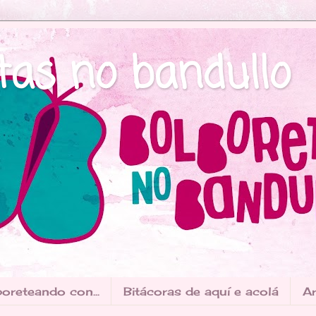
tas no bandullo
oreteando con...
Bitácoras de aquí e acolá
Ar