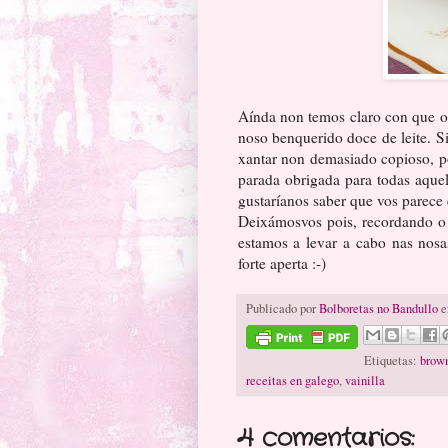
Aínda non temos claro con que op
noso benquerido doce de leite. 
xantar non demasiado copioso, p
parada obrigada para todas aque
gustaríanos saber que vos parece
Deixámosvos pois, recordando o
estamos a levar a cabo nas nosas
forte aperta :-)
Publicado por
Bolboretas no Bandullo
e
Etiquetas:
brow
receitas en galego
,
vainilla
4 comentarios: