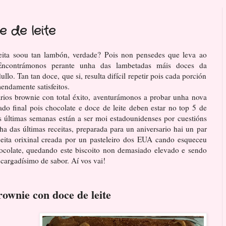
 de leite
ceita soou tan lambón, verdade? Pois non pensedes que leva ao
Encontrámonos perante unha das lambetadas máis doces da
llo. Tan tan doce, que si, resulta difícil repetir pois cada porción
endamente satisfeitos.
ios brownie con total éxito, aventurámonos a probar unha nova
ado final pois chocolate e doce de leite deben estar no top 5 de
 últimas semanas están a ser moi estadounidenses por cuestións
ha das últimas receitas, preparada para un aniversario hai un par
eita orixinal creada por un pasteleiro dos EUA cando esqueceu
hocolate, quedando este biscoito non demasiado elevado e sendo
cargadísimo de sabor. Aí vos vai!
ownie con doce de leite