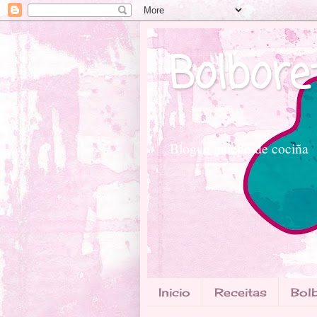
Bolbore
Blogue galego de cociña
Inicio
Receitas
Bolb