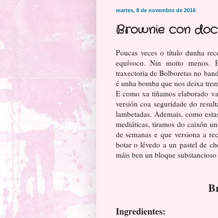
martes, 8 de novembro de 2016
Brownie con doce
Poucas veces o título dunha re
equívoco. Nin moito menos. 
traxectoria de Bolboretas no bandu
é unha bomba que nos deixa trem
E como xa tiñamos elaborado var
versión coa seguridade do result
lambetadas. Ademais, como estas
mediáticas, tiramos do caixón un
de semanas e que versiona a rec
botar o lévedo a un pastel de c
máis ben un bloque substancioso 
Br
Ingredientes: