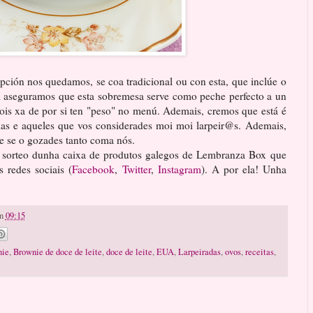
ción nos quedamos, se coa tradicional ou con esta, que inclúe o
Si aseguramos que esta sobremesa serve como peche perfecto a un
ois xa de por si ten "peso" no menú. Ademais, cremos que está é
las e aqueles que vos considerades moi moi larpeir@s. Ademais,
 e se o gozades tanto coma nós.
 sorteo dunha caixa de produtos galegos de Lembranza Box que
 redes sociais (
Facebook
,
Twitter
,
Instagram
). A por ela! Unha
n
09:15
nie
,
Brownie de doce de leite
,
doce de leite
,
EUA
,
Larpeiradas
,
ovos
,
receitas
,