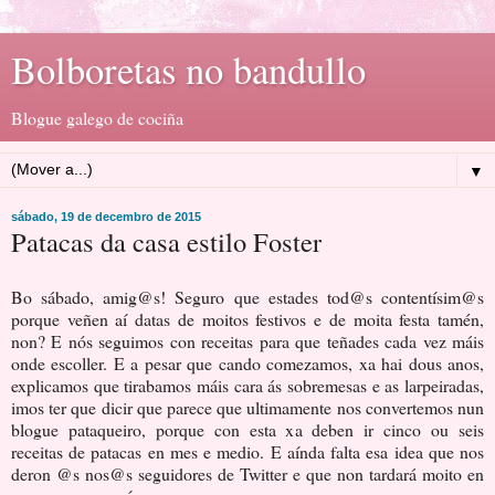
Bolboretas no bandullo
Blogue galego de cociña
▼
sábado, 19 de decembro de 2015
Patacas da casa estilo Foster
Bo sábado, amig@s! Seguro que estades tod@s contentísim@s
porque veñen aí datas de moitos festivos e de moita festa tamén,
non? E nós seguimos con receitas para que teñades cada vez máis
onde escoller. E a pesar que cando comezamos, xa hai dous anos,
explicamos que tirabamos máis cara ás sobremesas e as larpeiradas,
imos ter que dicir que parece que ultimamente nos convertemos nun
blogue pataqueiro, porque con esta xa deben ir cinco ou seis
receitas de patacas en mes e medio. E aínda falta esa idea que nos
deron @s nos@s seguidores de Twitter e que non tardará moito en