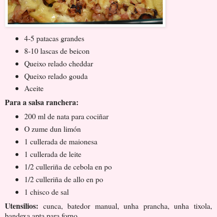
4-5 patacas grandes
8-10 lascas de beicon
Queixo relado cheddar
Queixo relado gouda
Aceite
Para a salsa ranchera:
200 ml de nata para cociñar
O zume dun limón
1 cullerada de maionesa
1 cullerada de leite
1/2 culleriña de cebola en po
1/2 culleriña de allo en po
1 chisco de sal
Utensilios:
cunca, batedor manual, unha prancha, unha tixola,
bandexa apta para forno.