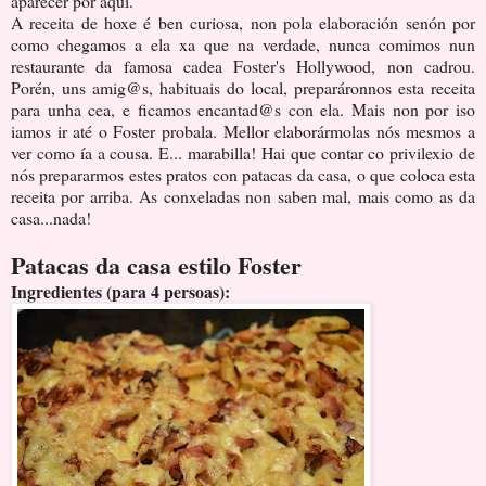
aparecer por aquí.
A receita de hoxe é ben curiosa, non pola elaboración senón por
como chegamos a ela xa que na verdade, nunca comimos nun
restaurante da famosa cadea Foster's Hollywood, non cadrou.
Porén, uns amig@s, habituais do local, preparáronnos esta receita
para unha cea, e ficamos encantad@s con ela. Mais non por iso
iamos ir até o Foster probala. Mellor elaborármolas nós mesmos a
ver como ía a cousa. E... marabilla! Hai que contar co privilexio de
nós prepararmos estes pratos con patacas da casa, o que coloca esta
receita por arriba. As conxeladas non saben mal, mais como as da
casa...nada!
Patacas da casa estilo Foster
Ingredientes (para 4 persoas):