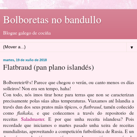
Bolboretas no bandullo
Blogue galego de cociña
▼
martes, 19 de xuño de 2018
Flatbraud (pan plano islandés)
Bolboreteir@s! Parece que chegou o verán, ou canto menos os días
solleiros! Non era sen tempo, haha!
Con todo, nós imos tirar hoxe para terras que non se caracterizan
precisamente polas súas altas temperaturas. Viaxamos até Islandia a
través dun dos seus pratos máis típicos, o
flatbraud
, tamén coñecido
como
flaikaka,
e que coñecemos a través do repositorio de
receitas
Saladmaster
. E por que unha receita islandesa? Pois
recordade que iniciamos o martes pasado unha xeira de receitas
mundialistas, aproveitando a competición futbolística de Rusia. E un