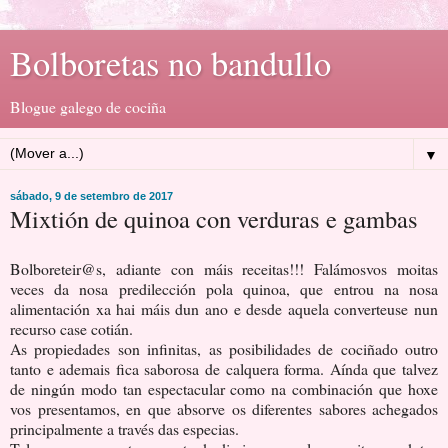
Bolboretas no bandullo
Blogue galego de cociña
▼
sábado, 9 de setembro de 2017
Mixtión de quinoa con verduras e gambas
Bolboreteir@s, adiante con máis receitas!!! Falámosvos moitas
veces da nosa predilección pola quinoa, que entrou na nosa
alimentación xa hai máis dun ano e desde aquela converteuse nun
recurso case cotián.
As propiedades son infinitas, as posibilidades de cociñado outro
tanto e ademais fica saborosa de calquera forma. Aínda que talvez
de ningún modo tan espectacular como na combinación que hoxe
vos presentamos, en que absorve os diferentes sabores achegados
principalmente a través das especias.