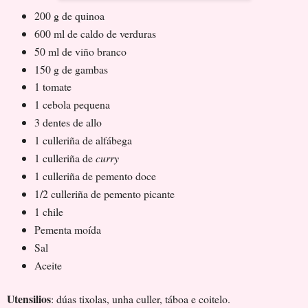
200 g de quinoa
600 ml de caldo de verduras
50 ml de viño branco
150 g de gambas
1 tomate
1 cebola pequena
3 dentes de allo
1 culleriña de alfábega
1 culleriña de
curry
1 culleriña de pemento doce
1/2 culleriña de pemento picante
1 chile
Pementa moída
Sal
Aceite
Utensilios
: dúas tixolas, unha culler, táboa e coitelo.