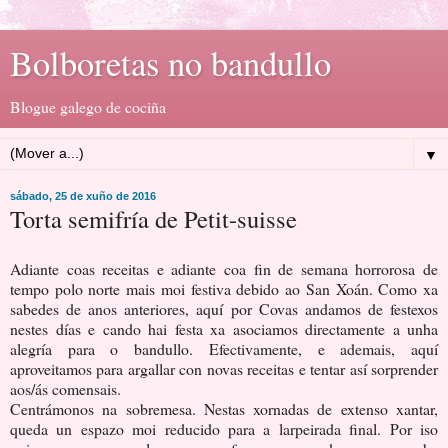
Bolboretas no bandullo
Blogue galego de cociña
▼
sábado, 25 de xuño de 2016
Torta semifría de Petit-suisse
Adiante coas receitas e adiante coa fin de semana horrorosa de
tempo polo norte mais moi festiva debido ao San Xoán. Como xa
sabedes de anos anteriores, aquí por Covas andamos de festexos
nestes días e cando hai festa xa asociamos directamente a unha
alegría para o bandullo. Efectivamente, e ademais, aquí
aproveitamos para argallar con novas receitas e tentar así sorprender
aos/ás comensais.
Centrámonos na sobremesa. Nestas xornadas de extenso xantar,
queda un espazo moi reducido para a larpeirada final. Por iso