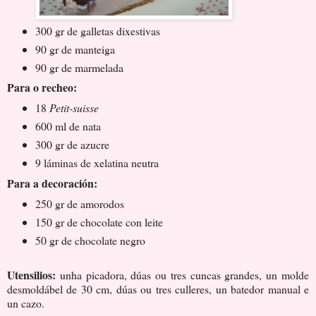
300 gr de galletas dixestivas
90 gr de manteiga
90 gr de marmelada
Para o recheo:
18
Petit-suisse
600 ml de nata
300 gr de azucre
9 láminas de xelatina neutra
Para a decoración:
250 gr de amorodos
150 gr de chocolate con leite
50 gr de chocolate negro
Utensilios:
unha picadora, dúas ou tres cuncas grandes, un molde
desmoldábel de 30 cm, dúas ou tres culleres, un batedor manual e
un cazo.