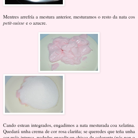
Mentres arrefría a mestura anterior, mesturamos o resto da nata cos
petit-suisse
e o azucre.
Cando estean integrados, engadimos a nata mesturada coa xelatina.
Quedará unha crema de cor rosa clariña; se queredes que teña unha
cor máis intensa, podedes engadir un chisco de colorante (nós non o