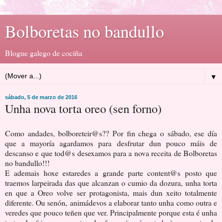
Bolboretas no bandullo
Blogue galego de cociña
▼
sábado, 5 de marzo de 2016
Unha nova torta oreo (sen forno)
Como andades, bolboreteir@s?? Por fin chega o sábado, ese día
que a mayoría agardamos para desfrutar dun pouco máis de
descanso e que tod@s desexamos para a nova receita de Bolboretas
no bandullo!!!
E ademais hoxe estaredes a grande parte content@s posto que
traemos larpeirada das que alcanzan o cumio da dozura, unha torta
en que a Oreo volve ser protagonista, mais dun xeito totalmente
diferente. Ou senón, animádevos a elaborar tanto unha como outra e
veredes que pouco teñen que ver. Principalmente porque esta é unha