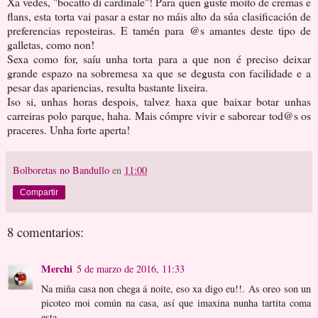
Xa vedes, "bocatto di cardinale"! Para quen guste moito de cremas e
flans, esta torta vai pasar a estar no máis alto da súa clasificación de
preferencias reposteiras. E tamén para @s amantes deste tipo de
galletas, como non!
Sexa como for, saíu unha torta para a que non é preciso deixar
grande espazo na sobremesa xa que se degusta con facilidade e a
pesar das apariencias, resulta bastante lixeira.
Iso si, unhas horas despois, talvez haxa que baixar botar unhas
carreiras polo parque, haha. Mais cómpre vivir e saborear tod@s os
praceres. Unha forte aperta!
Bolboretas no Bandullo
en
11:00
Compartir
8 comentarios:
Merchi
5 de marzo de 2016, 11:33
Na miña casa non chega á noite, eso xa digo eu!!. As oreo son un
picoteo moi común na casa, así que imaxina nunha tartita coma
esta.