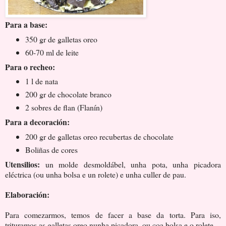
Para a base:
350 gr de galletas oreo
60-70 ml de leite
Para o recheo:
1 l de nata
200 gr de chocolate branco
2 sobres de flan (Flanín)
Para a decoración:
200 gr de galletas oreo recubertas de chocolate
Boliñas de cores
Utensilios:
un molde desmoldábel, unha pota, unha picadora
eléctrica (ou unha bolsa e un rolete) e unha culler de pau.
Elaboración:
Para comezarmos, temos de facer a base da torta. Para iso,
trituramos as galletas oreo nunha picadora, ou coa bolsa e o rolete.