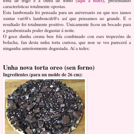
torta de frigo e a outra de forno (
aquí a tedes
), presentando
características totalmente opostas.
Esta lambonada foi pensada para un aniversario en que nos iamos
xuntar vari@s lambonciñ@s así que pensamos ao grande. E o
resultado foi totalmente positivo. Unicamente ficou un bocado para
a parabenizada poder degustar á noite.
O goce dunha crema ben fría combinado con eses tropezóns de
bolacha, fan desta unha torta curiosa, que non se vos parecerá a
ningunha anteriormente degustada. Aí a tedes:
Unha nova torta oreo (sen forno)
Ingredientes (para un molde de 26 cm):