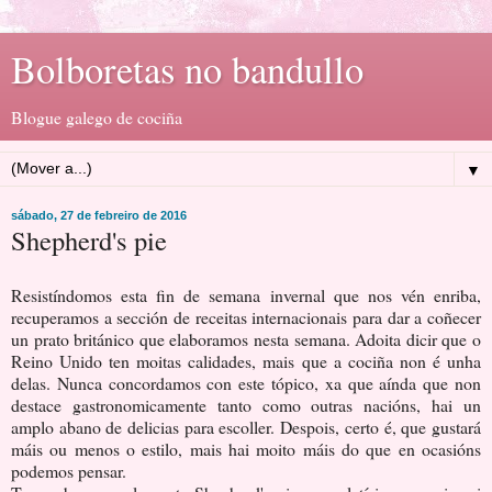
Bolboretas no bandullo
Blogue galego de cociña
▼
sábado, 27 de febreiro de 2016
Shepherd's pie
Resistíndomos esta fin de semana invernal que nos vén enriba,
recuperamos a sección de receitas internacionais para dar a coñecer
un prato británico que elaboramos nesta semana. Adoita dicir que o
Reino Unido ten moitas calidades, mais que a cociña non é unha
delas. Nunca concordamos con este tópico, xa que aínda que non
destace gastronomicamente tanto como outras nacións, hai un
amplo abano de delicias para escoller. Despois, certo é, que gustará
máis ou menos o estilo, mais hai moito máis do que en ocasións
podemos pensar.