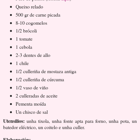
Queixo relado
500 gr de carne picada
8-10 cogomelos
1/2 brócoli
1 tomate
1 cebola
2-3 dentes de allo
1 chile
1/2 culleriña de mostaza antiga
1/2 culleriña de cúrcuma
1/2 vaso de viño
2 culleradas de aceite
Pementa moída
Un chisco de sal
Utensilios:
unha tixola, unha fonte apta para forno, unha pota, un
batedor eléctrico, un coitelo e unha culler.
Elaboración: