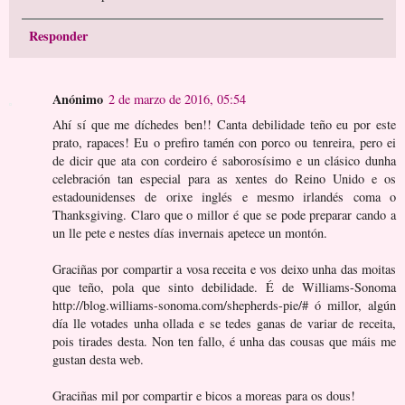
Responder
Anónimo
2 de marzo de 2016, 05:54
Ahí sí que me díchedes ben!! Canta debilidade teño eu por este
prato, rapaces! Eu o prefiro tamén con porco ou tenreira, pero ei
de dicir que ata con cordeiro é saborosísimo e un clásico dunha
celebración tan especial para as xentes do Reino Unido e os
estadounidenses de orixe inglés e mesmo irlandés coma o
Thanksgiving. Claro que o millor é que se pode preparar cando a
un lle pete e nestes días invernais apetece un montón.
Graciñas por compartir a vosa receita e vos deixo unha das moitas
que teño, pola que sinto debilidade. É de Williams-Sonoma
http://blog.williams-sonoma.com/shepherds-pie/# ó millor, algún
día lle votades unha ollada e se tedes ganas de variar de receita,
pois tirades desta. Non ten fallo, é unha das cousas que máis me
gustan desta web.
Graciñas mil por compartir e bicos a moreas para os dous!