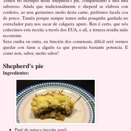
Temos bo exemplo neste Shepherd's pie, completísimo e moi moi
saboroso. Aínda que tradicionalmente o sheperd se elabora con
cordeiro, ao non gustarmos moito desta carne, prefirmos facela coa
de porco. Tamén porque sempre temos unha pouquiña gardada no
conxelador para nos sacar de calquera apuro. Ben é certo, que nós
coñecimos esta receita a través dos EUA, e alí, a ternera resulta máis
recorrente.
Sexa cunha ou outra, en función dos comensais, difícil será vermos
quedar con fame a alguén xa que presenta bastante potencia. E
como non, sabor, moito sabor!
Shepherd's pie
Ingredientes:
Puré de pataca (receita
aquí
)