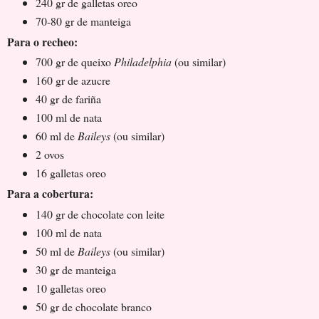
240 gr de galletas oreo
70-80 gr de manteiga
Para o recheo:
700 gr de queixo
Philadelphia
(ou similar)
160 gr de azucre
40 gr de fariña
100 ml de nata
60 ml de
Baileys
(ou similar)
2 ovos
16 galletas oreo
Para a cobertura:
140 gr de chocolate con leite
100 ml de nata
50 ml de
Baileys
(ou similar)
30 gr de manteiga
10 galletas oreo
50 gr de chocolate branco