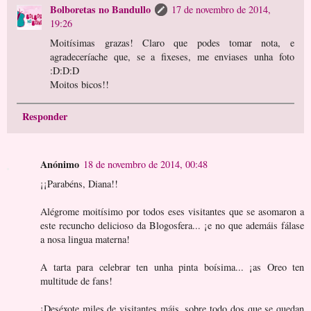
Bolboretas no Bandullo
17 de novembro de 2014,
19:26
Moitísimas grazas! Claro que podes tomar nota, e
agradeceríache que, se a fixeses, me enviases unha foto
:D:D:D
Moitos bicos!!
Responder
Anónimo
18 de novembro de 2014, 00:48
¡¡Parabéns, Diana!!
Alégrome moitísimo por todos eses visitantes que se asomaron a
este recuncho delicioso da Blogosfera... ¡e no que ademáis fálase
a nosa lingua materna!
A tarta para celebrar ten unha pinta boísima... ¡as Oreo ten
multitude de fans!
¡Deséxote miles de visitantes máis, sobre todo dos que se quedan