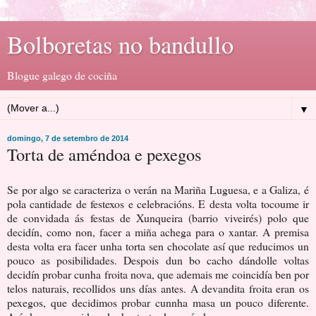
Bolboretas no bandullo
Blogue galego de cociña
▼
domingo, 7 de setembro de 2014
Torta de améndoa e pexegos
Se por algo se caracteriza o verán na Mariña Luguesa, e a Galiza, é
pola cantidade de festexos e celebracións. E desta volta tocoume ir
de convidada ás festas de Xunqueira (barrio viveirés) polo que
decidín, como non, facer a miña achega para o xantar. A premisa
desta volta era facer unha torta sen chocolate así que reducimos un
pouco as posibilidades. Despois dun bo cacho dándolle voltas
decidín probar cunha froita nova, que ademais me coincidía ben por
telos naturais, recollidos uns días antes. A devandita froita eran os
pexegos, que decidimos probar cunnha masa un pouco diferente.