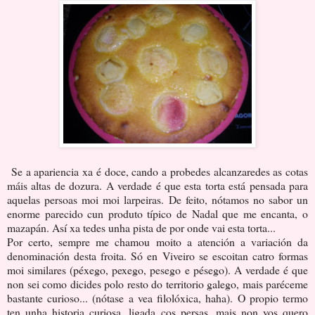
Se a apariencia xa é doce, cando a probedes alcanzaredes as cotas
máis altas de dozura. A verdade é que esta torta está pensada para
aquelas persoas moi moi larpeiras. De feito, nótamos no sabor un
enorme parecido cun produto típico de Nadal que me encanta, o
mazapán. Así xa tedes unha pista de por onde vai esta torta...
Por certo, sempre me chamou moito a atención a variación da
denominación desta froita. Só en Viveiro se escoitan catro formas
moi similares (péxego, pexego, pesego e pésego). A verdade é que
non sei como dicides polo resto do territorio galego, mais paréceme
bastante curioso... (nótase a vea filolóxica, haha). O propio termo
ten unha historia curiosa, ligada cos persas, mais non vos quero