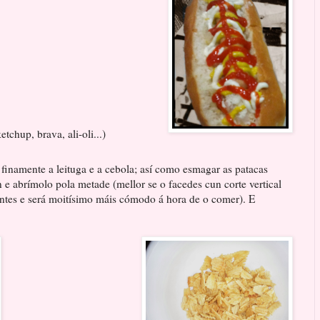
tchup, brava, ali-oli...)
 finamente a leituga e a cebola; así como esmagar as patacas
n e abrímolo pola metade (mellor se o facedes cun corte vertical
entes e será moitísimo máis cómodo á hora de o comer). E