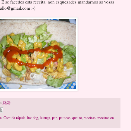
 E se facedes esta receita, non esquezades mandarnos as vosas
dullo@gmail.com :-)
n
15:23
la
,
Comida rápida
,
hot dog
,
leituga
,
pan
,
patacas
,
queixo
,
receitas
,
receitas en