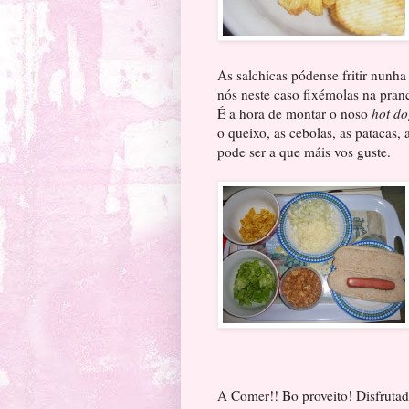
As salchicas pódense fritir nunh
nós neste caso fixémolas na pran
É a hora de montar o noso
hot do
o queixo, as cebolas, as patacas,
pode ser a que máis vos gust
A Comer!! Bo proveito! Disfruta