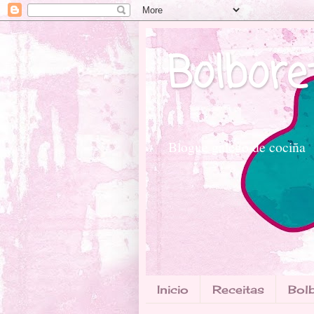
Bolbore
Blogue galego de cociña
Inicio
Receitas
Bolb