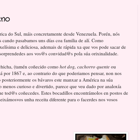
ano
rica do Sul, máis concretamente desde Venezuela. Porén, nós
s cando pasabamos uns días coa familia de alí. Como
xelísima e deliciosa, ademais de rápida xa que vos pode sacar de
 sorprendedes aos vos@s convidad@s pola súa orixinalidade.
lchicha, (tamén coñecido como
hot dog, cachorro quente
ou
alá por 1867 e, ao contrario do que poderiamos pensar, non nos
posteriormente os bávaros este manxar a América na súa
 menos curioso e divertido, parece que veu dado por analoxía
ue tod@s coñecedes. Estes bocadillos encontrámolos en postos de
eixámosvos unha receita diferente para o facerdes nos vosos