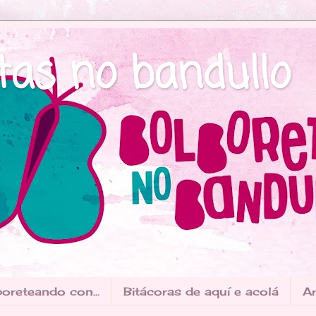
tas no bandullo
oreteando con...
Bitácoras de aquí e acolá
Ar