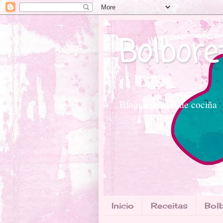
Bolbore
Blogue galego de cociña
Inicio
Receitas
Bolb