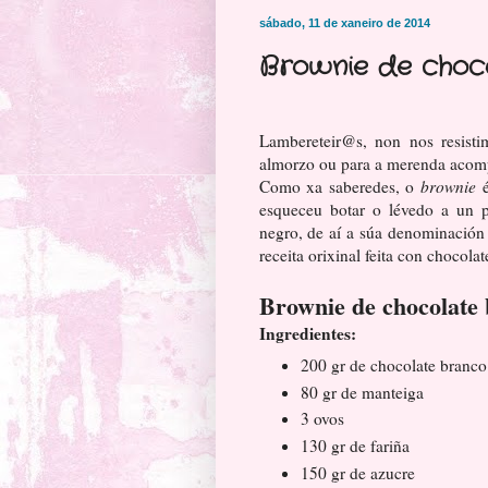
sábado, 11 de xaneiro de 2014
Brownie de choc
Lambereteir@s, non nos resisti
almorzo ou para a merenda acomp
Como xa saberedes, o
brownie
é
esqueceu botar o lévedo a un pa
negro, de aí a súa denominación
receita orixinal feita con chocol
Brownie de chocolate
Ingredientes:
200 gr de chocolate branco
80 gr de manteiga
3 ovos
130 gr de fariña
150 gr de azucre