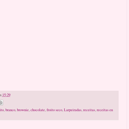
n
15:29
ito
,
branco
,
brownie
,
chocolate
,
froito seco
,
Larpeiradas
,
receitas
,
receitas en