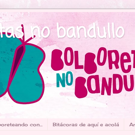
tas no bandullo
oreteando con...
Bitácoras de aquí e acolá
Ar