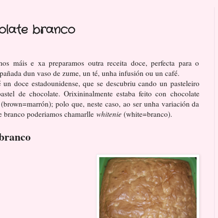
olate branco
mos máis e xa preparamos outra receita doce, perfecta para o
añada dun vaso de zume, un té, unha infusión ou un café.
 un doce estadounidense, que se descubriu cando un pasteleiro
stel de chocolate. Orixininalmente estaba feito con chocolate
 (brown=marrón); polo que, neste caso, ao ser unha variación da
ate branco poderiamos chamarlle
whitenie
(white=branco).
 branco