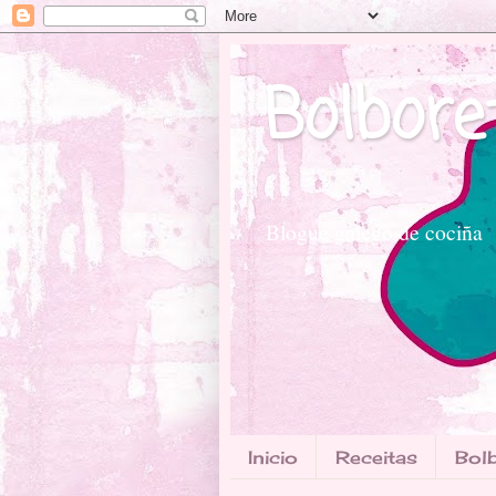
Bolbore
Blogue galego de cociña
Inicio
Receitas
Bolb