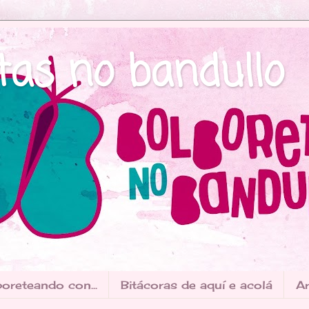
tas no bandullo
oreteando con...
Bitácoras de aquí e acolá
Ar