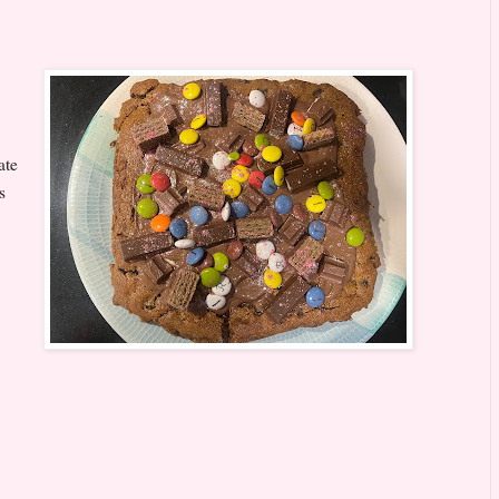
ate
s