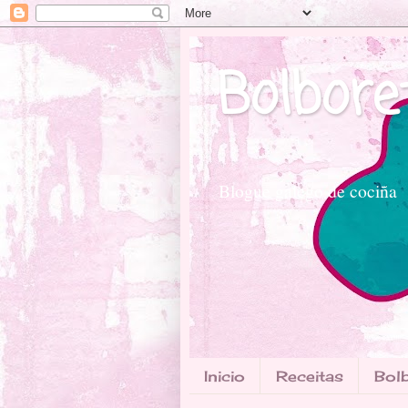
Bolbore
Blogue galego de cociña
Inicio
Receitas
Bolb