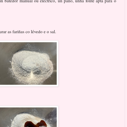
n batedor manual ou eléctrico, un pano, unha fonte apta para o
ar as fariñas co lévedo e o sal.