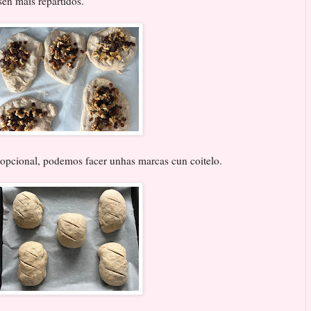
en máis repartidos.
 opcional, podemos facer unhas marcas cun coitelo.