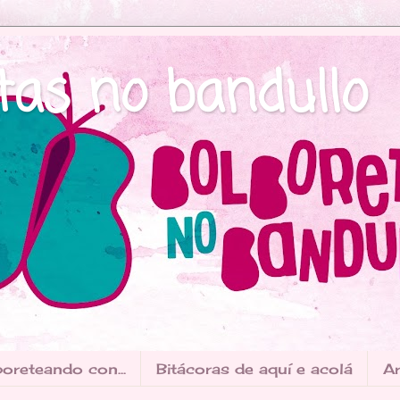
tas no bandullo
oreteando con...
Bitácoras de aquí e acolá
Ar