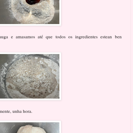
auga e amasamos até que todos os ingredientes estean ben
mente, unha hora.