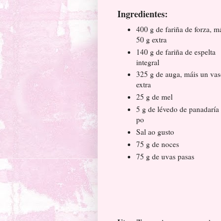
Ingredientes:
400 g de fariña de forza, m
50 g extra
140 g de fariña de espelta
integral
325 g de auga, máis un va
extra
25 g de mel
5 g de lévedo de panadaría
po
Sal ao gusto
75 g de noces
75 g de uvas pasas