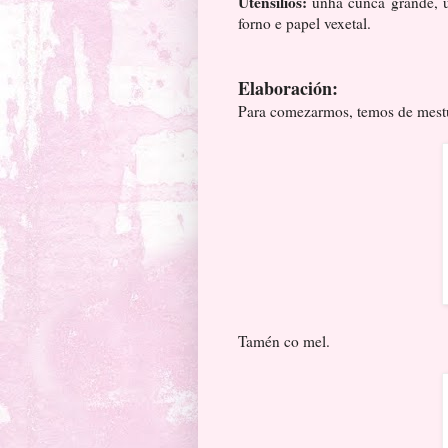
Utensilios:
unha cunca grande, u
forno e papel vexetal.
Elaboración:
Para comezarmos, temos de mestur
Tamén co mel.