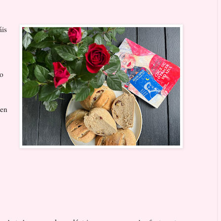
áis
so
 en