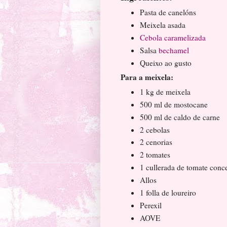
Pasta de canelóns
Meixela asada
Cebola caramelizada
Salsa
bechamel
Queixo ao gusto
Para a meixela:
1 kg de meixela
500 ml de mostocane
500 ml de caldo de carne
2 cebolas
2 cenorias
2 tomates
1 cullerada de tomate conc
Allos
1 folla de loureiro
Perexil
AOVE