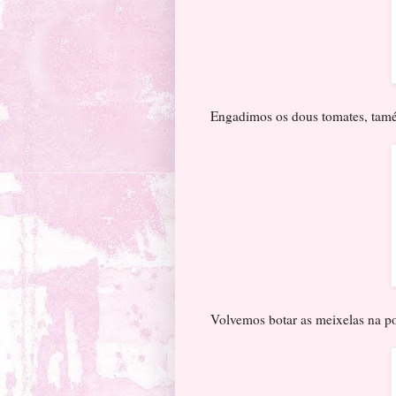
Engadimos os dous tomates, tamé
Volvemos botar as meixelas na p