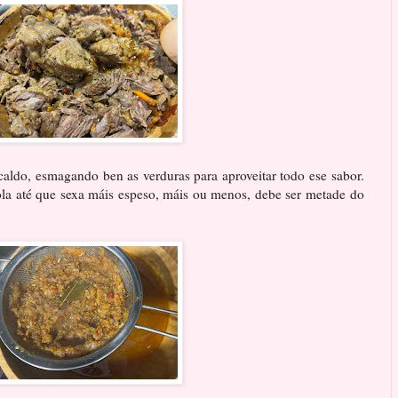
caldo, esmagando ben as verduras para aproveitar todo ese sabor.
ola até que sexa máis espeso, máis ou menos, debe ser metade do