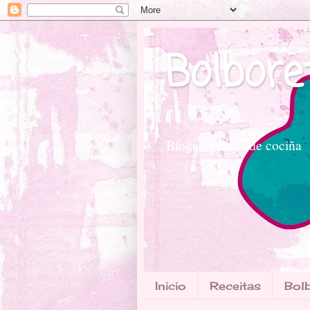
Bolbore
Blogue galego de cociña
Inicio
Receitas
Bolb