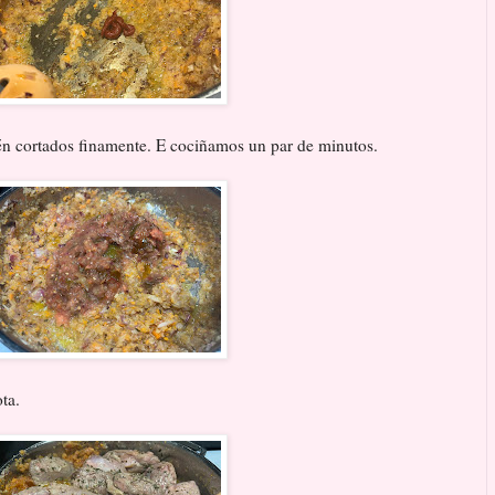
n cortados finamente. E cociñamos un par de minutos.
ota.