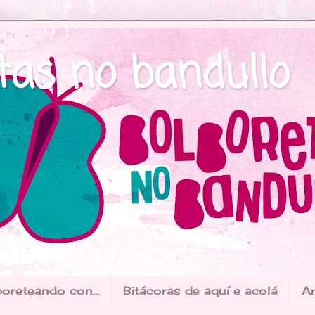
tas no bandullo
oreteando con...
Bitácoras de aquí e acolá
Ar