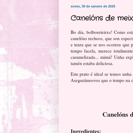
xoves, 30 de xaneiro de 2025
Canelóns de meix
Bo día, bolboreteirxs! Como est
canelóns recheos, que son espect
e tenra que se nos ocorreu que p
tempo facela, merece totalment
caramelizada... mimá! Unha expl
tamén estaba deliciosa.
Este prato é ideal se temos unh
Asegurámosvos que o tempo na co
Canelóns d
Ingredientes: