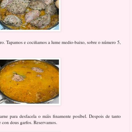
eiro. Tapamos e cociñamos a lume medio-baixo, sobre o número 5,
arne para desfacela o máis finamente posíbel. Despois de tanto
te con dous garfos. Reservamos.