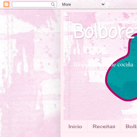
Bolbore
Blogue galego de cociña
Inicio
Receitas
Bolb