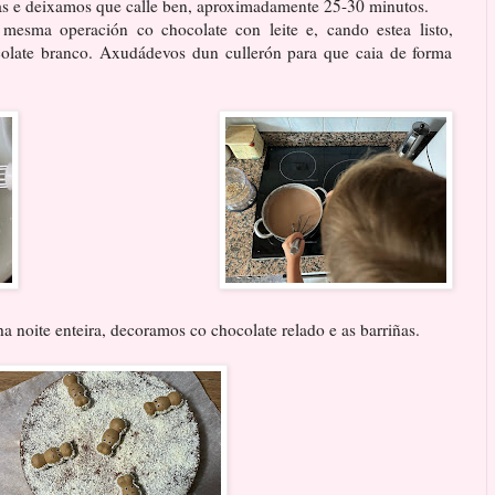
as e deixamos que calle ben, aproximadamente 25-30 minutos.
mesma operación co chocolate con leite e, cando estea listo,
olate branco. Axudádevos dun cullerón para que caia de forma
a noite enteira, decoramos co chocolate relado e as barriñas.