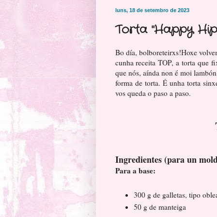
luns, 18 de setembro de 2023
Torta "Happy Hip
Bo día, bolboreteirxs!Hoxe volv
cunha receita TOP, a torta que f
que nós, aínda non é moi lambón,
forma de torta. É unha torta sin
vos queda o paso a paso.
Ingredientes (para un mol
Para a base:
300 g de galletas, tipo obl
50 g de manteiga