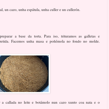
l, un cazo, unha espátula, unha culler e un cullerón.
eparar a base da torta. Para iso, trituramos as galletas e
rretida. Facemos unha masa e poñémola no fondo no molde.
r a callada no leite e botámolo nun cazo xunto coa nata e o