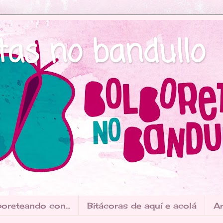
tas no bandullo
oreteando con...
Bitácoras de aquí e acolá
Ar