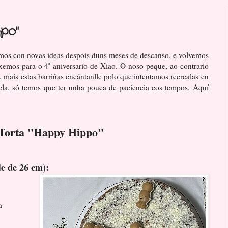
po"
emos con novas ideas despois duns meses de descanso, e volvemos
ixemos para o 4ª aniversario de Xiao. O noso peque, ao contrario
 mais estas barriñas encántanlle polo que intentamos recrealas en
xela, só temos que ter unha pouca de paciencia cos tempos. Aquí
Torta "Happy Hippo"
de de 26 cm):
ea