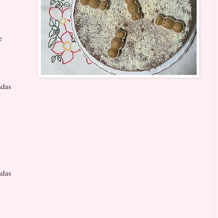
te
radas
radas