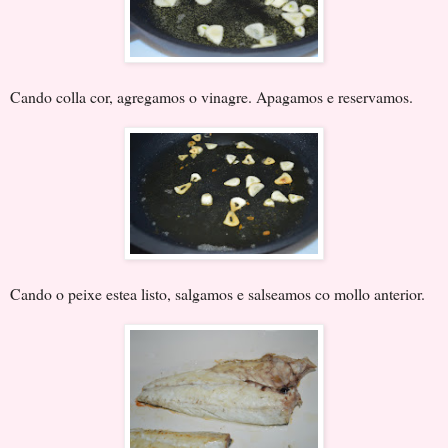
Cando colla cor, agregamos o vinagre. Apagamos e reservamos.
Cando o peixe estea listo, salgamos e salseamos co mollo anterior.