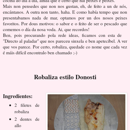
cociña do día a día, aínda que é certo que hai peixes e peixes.
Mais non pensedes que non nos gustan, eh, de feito a un de nós,
encántanos. A outra non tanto, haha. E como había tempo que non
presentabamos nada de mar, optamos por un dos nosos peixes
favoritos. Por dous motivos: o sabor e o feito de ser o pescado que
comemos o día da nosa voda. Ai, que recordos!
Ben, pois procurando pola rede ideas, ficamos con esta de
"Directo al paladar" que nos pareceu sinxela e ben apetecíbel. A ver
que vos parece. Por certo, robaliza, quedade co nome que cada vez
é máis difícil encontralo ben chamado ;-)
Robaliza estilo Donosti
Ingredientes:
2 filetes de
robaliza
2 dentes de
allo