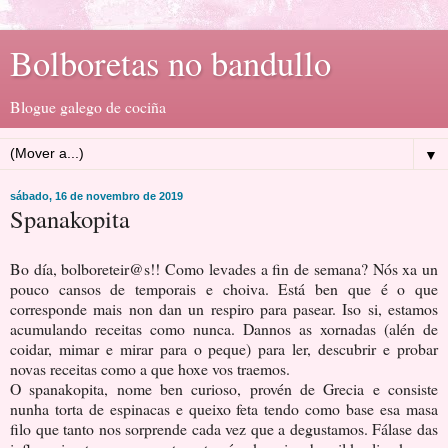
Bolboretas no bandullo
Blogue galego de cociña
▼
sábado, 16 de novembro de 2019
Spanakopita
Bo día, bolboreteir@s!! Como levades a fin de semana? Nós xa un
pouco cansos de temporais e choiva. Está ben que é o que
corresponde mais non dan un respiro para pasear. Iso si, estamos
acumulando receitas como nunca. Dannos as xornadas (alén de
coidar, mimar e mirar para o peque) para ler, descubrir e probar
novas receitas como a que hoxe vos traemos.
O spanakopita, nome ben curioso, provén de Grecia e consiste
nunha torta de espinacas e queixo feta tendo como base esa masa
filo que tanto nos sorprende cada vez que a degustamos. Fálase das