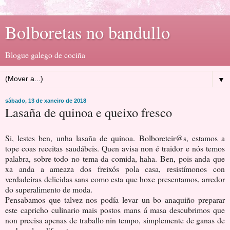
Bolboretas no bandullo
Blogue galego de cociña
▼
sábado, 13 de xaneiro de 2018
Lasaña de quinoa e queixo fresco
Si, lestes ben, unha lasaña de quinoa. Bolboreteir@s, estamos a
tope coas receitas saudábeis. Quen avisa non é traidor e nós temos
palabra, sobre todo no tema da comida, haha. Ben, pois anda que
xa anda a ameaza dos freixós pola casa, resistímonos con
verdadeiras delicidas sans como esta que hoxe presentamos, arredor
do superalimento de moda.
Pensabamos que talvez nos podía levar un bo anaquiño preparar
este capricho culinario mais postos mans á masa descubrimos que
non precisa apenas de traballo nin tempo, simplemente de ganas de