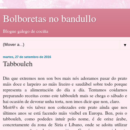
Bolboretas no bandullo
Blogue galego de cociña
▼
martes, 27 de setembro de 2016
Tabbouleh
Din que extremos non son bos mais nós adoramos pasar do prato
máis doce e larpeiro ao máis lixeiro e saudábel sobre todo porque
representa a alimentación do día a día. Tentamos coidarnos
preparando receitas como este tabbouleh mais se chega o sábado e
hai ocasión de devorar unha torta, non imos dicir que non, claro.
Moit@s de vós talvez non coñezades este prato aínda que nos
últimos anos se está facendo máis visíbel en Europa. Ben, pois o
tabbouleh, como podedes intuír polo nome, é de orixe árabe,
concretamente da zona de Siria e Líbano, onde se adoita utilizar