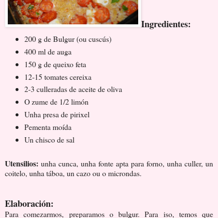
Ingredientes:
200 g de Bulgur (ou cuscús)
400 ml de auga
150 g de queixo feta
12-15 tomates cereixa
2-3 culleradas de aceite de oliva
O zume de 1/2 limón
Unha presa de pirixel
Pementa moída
Un chisco de sal
Utensilios:
unha cunca, unha fonte apta para forno, unha culler, un
coitelo, unha táboa, un cazo ou o microndas.
Elaboración:
Para comezarmos, preparamos o bulgur. Para iso, temos que