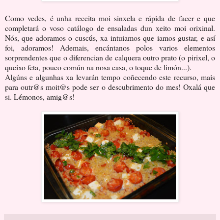
Como vedes, é unha receita moi sinxela e rápida de facer e que
completará o voso catálogo de ensaladas dun xeito moi orixinal.
Nós, que adoramos o cuscús, xa intuiamos que iamos gustar, e así
foi, adoramos! Ademais, encántanos polos varios elementos
sorprendentes que o diferencian de calquera outro prato (o pirixel, o
queixo feta, pouco común na nosa casa, o toque de limón...).
Algúns e algunhas xa levarán tempo coñecendo este recurso, mais
para outr@s moit@s pode ser o descubrimento do mes! Oxalá que
si. Lémonos, amig@s!