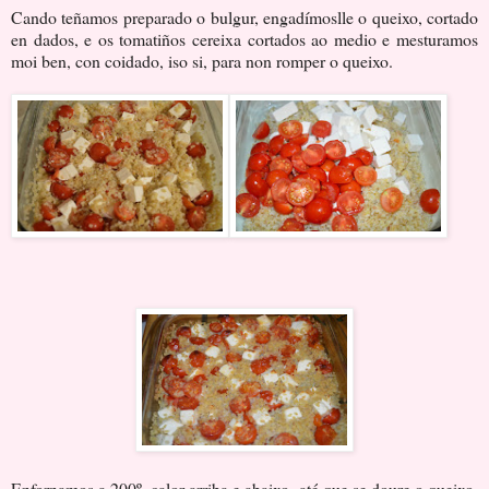
Cando teñamos preparado o bulgur, engadímoslle o queixo, cortado
en dados, e os tomatiños cereixa cortados ao medio e mesturamos
moi ben, con coidado, iso si, para non romper o queixo.
Enfornamos a 200º, calor arriba e abaixo, até que se doure o queixo,