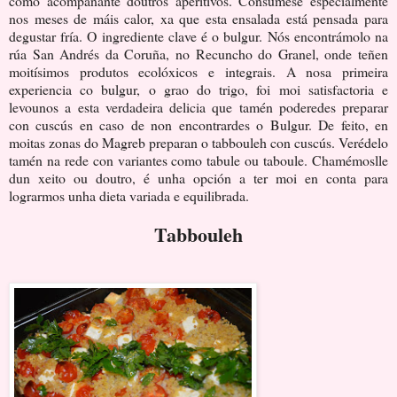
como acompañante doutros aperitivos. Consúmese especialmente
nos meses de máis calor, xa que esta ensalada está pensada para
degustar fría. O ingrediente clave é o bulgur. Nós encontrámolo na
rúa San Andrés da Coruña, no Recuncho do Granel, onde teñen
moitísimos produtos ecolóxicos e integrais. A nosa primeira
experiencia co bulgur, o grao do trigo, foi moi satisfactoria e
levounos a esta verdadeira delicia que tamén poderedes preparar
con cuscús en caso de non encontrardes o Bulgur. De feito, en
moitas zonas do Magreb preparan o tabbouleh con cuscús. Verédelo
tamén na rede con variantes como tabule ou taboule. Chamémoslle
dun xeito ou doutro, é unha opción a ter moi en conta para
lograrmos unha dieta variada e equilibrada.
Tabbouleh