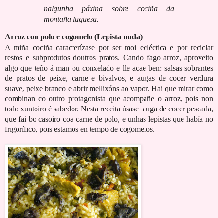
nalgunha páxina sobre cociña da
montaña luguesa.
Arroz con polo e cogomelo (Lepista nuda)
A miña cociña caracterízase por ser moi ecléctica e por reciclar
restos e subprodutos doutros pratos. Cando fago arroz, aproveito
algo que teño á man ou conxelado e lle acae ben: salsas sobrantes
de pratos de peixe, carne e bivalvos, e augas de cocer verdura
suave, peixe branco e abrir mellixóns ao vapor. Hai que mirar como
combinan co outro protagonista que acompañe o arroz, pois non
todo xuntoiro é sabedor. Nesta receita úsase auga de cocer pescada,
que fai bo casoiro coa carne de polo, e unhas lepistas que había no
frigorífico, pois estamos en tempo de cogomelos.