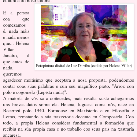
cultura e do noso idioma.
E a persoa
coa que
comezamos
é, nada máis
e nada menos
que... Helena
Villar
Janeiro, á
que antes de
Fotopintura dixital de Luz Darriba (cedida por Helena Villar)
nada,
queremos
agradecer moitísimo que aceptara a nosa proposta, podéndomos
contar coas súas palabras e cun seu magnífico prato, "Arroz con
polo e cogomelo (Lepista nuda)".
A maioría de vós xa a coñecedes, mais resulta xusto achegarmos
uns breves datos sobre ela. Helena, luguesa coma nós, nace en
Becerreá polo 1940. Formouse en Maxisterio e en Filosofía e
Letras, rematando a súa traxectoria docente en Compostela. Con
todo, a propia Helena considera fundamental a formación que
recibiu na súa propia casa e no traballo cos seus pais na xastraría
ancaresa.