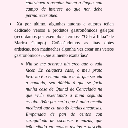
c
ontribúen a asentar tamén a lingua nun
campo de interese ao que non debe
permanecer allea.
Xa por último, algunhas autoras e autores teñen
dedicado versos a produtos gastronómicos galegos
(recordamos por exemplo a fermosa “Oda á filloa” de
Marica Campo). Coñecéndomos as túas dotes
artísticas, non matinaches algunha vez crear uns versos
gastronómicos? Que alimento exaltarías?
Nin se me ocorreu nin creo que o vaia
facer. En calquera caso, o meu prato
favorito é a empanada e tería que ser ela
a cantada, sen dúbida á que se facía
nunha casa de Quintá de Cancelada na
que vivín rexentando a miña segunda
escola. Teño por certo que é unha receita
medieval que eu uno ás lendas ancaresas.
Empanada de pan de centeo con
zaragallada de cochosas e mazás, que
teño citado en moitos relatos e descrito