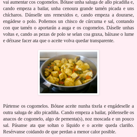
vai aumentar cos cogomelos. Bótase unha saluga de allo picadiña e,
cando empeza a bailar, unha cenoura grande tamén picada e uns
chícharos. Dánselle uns remexidos e, cando empeza a dourarse,
engádese o polo. Poñemos un chisco de cúrcuma e sal, contando
con que tamén o aportarán a auga e os cogomelos. Dáselle unhas
voltas e, cando as pezas de polo se selan coa graxa, báixase o lume
e déixase facer ata que o aceite volva quedar transparente.
Pártense os cogomelos. Bótase aceite nunha tixela e engádeselle a
outra saluga de allo picadiña. Cando empeza a bailar, póñenselle os
anacos de cogomelo, algo de pementa(s), noz moscada e un pouco
sal. Pásanse ata que soltan o líquido e o aceite queda clariño.
Resérvanse coidando de que perdan a menor calor posible.