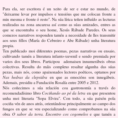
Para ela, ser escritora é un xeito de ser e estar no mundo, de
"deixarme levar por impulsos e tensións que me colocan fronte a
min mesma e fronte ó resto". Na súa lírica teñen influído as lecturas
realizadas na zona ancaresa así como as súas amizades, entres as
que se encontraba o seu home, Xesús Rábade Paredes. Os seus
comezos narrativos responden tamén a necesidade de lles transmitir
aos seus fillos (María do Cebreiro e Abe Rábade) unha literatura
propia.
Ten publicado moi diferentes poemas, pezas narrativas ou ensaio,
cultivando tamén a literatura infanto-xuvenil e sendo premiada por
varios dos seus libros. Participou ademaisen innumerábeis obras
colectivas. Resulta do máis complexo resaltar algunha das súas
pezas, mais nós, como apaixonados lectores poéticos, optamos por
Nas hedras da clepsidra
en que as emocións son innegábeis.
Ademais, presidiu a Fundación Rosalía entre 2005 e 2012.
Nós coñecimos a súa relación coa gastronomía a través do
recomendadísimo libro
Cociñando ao pé da letra
en que presentou
unha moi literaria "Sopa Elvira". Con todo, a súa paixón pola
cociña vén de anos atrás, orientándose principalmente ao campo dos
fungos en que se veu especializando como comprobamos na súa
obra
O sabor da terra. Encontro cos cogomelos
e que tamén a