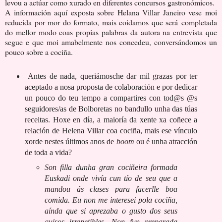
levou a actúar como xurado en diferentes concursos gastronómicos.
A información aquí exposta sobre Helana Villar Janeiro vese moi
reducida por mor do formato, mais coidamos que será completada
do mellor modo coas propias palabras da autora na entrevista que
segue e que moi amabelmente nos concedeu, conversándomos un
pouco sobre a cociña.
Antes de nada, queriámosche dar
mil grazas por ter
aceptado a nosa proposta de colaboración e por dedicar
un pouco do teu tempo a compartires con tod@s @s
seguidores/as de Bolboretas no bandullo unha das túas
receitas.
Hoxe en día, a maioría da xente xa coñece a
relación de Helena Villar coa cociña, mais ese vínculo
xorde nestes últimos anos de
boom
ou é unha atracción
de toda a vida?
Son filla dunha gran cociñeira formada
Euskadi onde vivía cun tío de seu que a
mandou ás clases para facerlle boa
comida. Eu non me interesei pola cociña,
aínda que si aprezaba o gusto dos seus
guisos irrepetibles. Non fun preparada