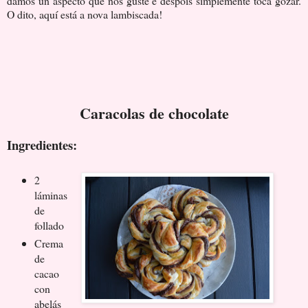
damos un aspecto que nos guste e despois simplemente toca gozar.
O dito, aquí está a nova lambiscada!
Caracolas de chocolate
Ingredientes:
2
láminas
de
follado
Crema
de
cacao
con
abelás