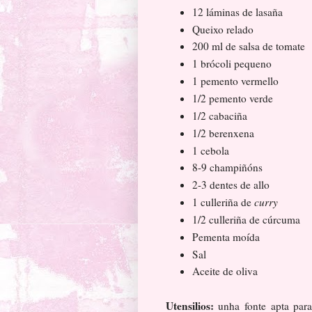
12 láminas de lasaña
Queixo relado
200 ml de salsa de tomate
1 brócoli pequeno
1 pemento vermello
1/2 pemento verde
1/2 cabaciña
1/2 berenxena
1 cebola
8-9 champiñóns
2-3 dentes de allo
1 culleriña de
curry
1/2 culleriña de cúrcuma
Pementa moída
Sal
Aceite de oliva
Utensilios:
unha fonte apta par