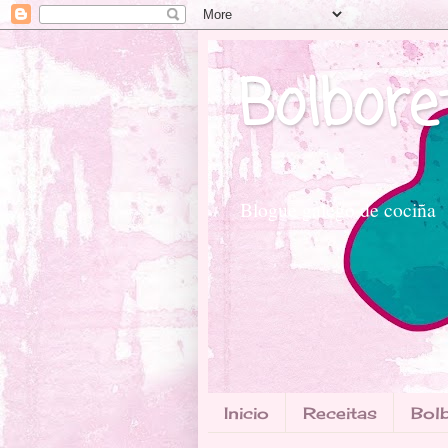
Bolbore
Blogue galego de cociña
Inicio
Receitas
Bolb