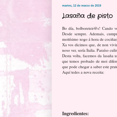
martes, 12 de marzo de 2019
Lasaña de pisto
Bo día, bolboreteir@s! Cando vo
Desde sempre. Ademais, cumpre
moitísimo xogo á hora de cociñar,
Xa vos dicimos que, de non vivir
noso ver, sería Italia. Paraíso culi
Desta volta, facemos da lasaña 
que temos probado de moi difere
que pode chegar a saber este prat
Aquí tedes a nova receita:
Ingredientes: