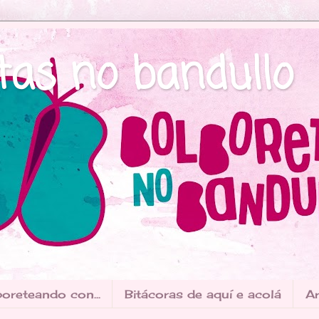
tas no bandullo
oreteando con...
Bitácoras de aquí e acolá
Ar