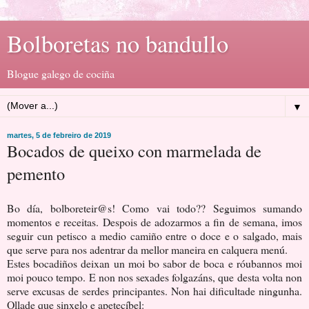
Bolboretas no bandullo
Blogue galego de cociña
▼
martes, 5 de febreiro de 2019
Bocados de queixo con marmelada de
pemento
Bo día, bolboreteir@s! Como vai todo?? Seguimos sumando
momentos e receitas. Despois de adozarmos a fin de semana, imos
seguir cun petisco a medio camiño entre o doce e o salgado, mais
que serve para nos adentrar da mellor maneira en calquera menú.
Estes bocadiños deixan un moi bo sabor de boca e róubannos moi
moi pouco tempo. E non nos sexades folgazáns, que desta volta non
serve excusas de serdes principantes. Non hai dificultade ningunha.
Ollade que sinxelo e apetecíbel: