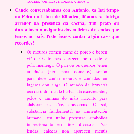
xudías, tomates, nabizas, cimos...!
Cando conversabamos con Antonio, xa hai tempo
na Feira do Libro de
Ribadeo, tiñamos xa intriga
arredor da presenza da cociña, dun prato ou
dun
alimento nalgunha das milleiras de lendas que
temos no país. Poderíasnos contar
algún caso que
recordes?
Os mouros comen carne de porco e beben
viño. Os trasnos devecen polo leite e
pola
manteiga. O pan ou os queixos teñen
utilidade (non para comelos) senón
para
desencantar mouras encantadas en
lugares con auga. O mundo da bruxería
usa de
todo, desde herbas ata excrementos,
pelos e animais do máis noxento para
elaborar as
súas apócemas. O sal,
substancia fundamental na alimentación
humana, ten unha
presenza simbólica
impresionante en ritos diversos.
Nas
lendas galegas non aparecen menús