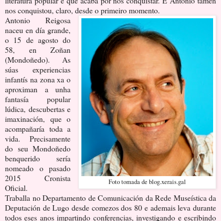
literatura popular e que acaba por nos conquistar. E Antonio tamén
nos conquistou, claro, desde o primeiro momento.
Antonio Reigosa
naceu en día grande,
o 15 de agosto do
58, en Zoñan
(Mondoñedo). As
súas experiencias
infantís na zona xa o
aproximan a unha
fantasía popular
lúdica, descubertas e
imaxinación, que o
acompañaría toda a
vida. Precisamente
do seu Mondoñedo
benquerido sería
nomeado o pasado
2015 Cronista
Foto tomada de blog.xerais.gal
Oficial.
Traballa no Departamento de Comunicación da Rede Museística da
Deputación de Lugo desde comezos dos 80 e ademais leva durante
todos eses anos impartindo conferencias, investigando e escribindo