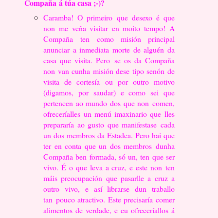
Compaña
á túa casa ;-)?
Caramba! O primeiro que desexo é que
non me veña visitar en moito tempo! A
Compaña
ten como misión principal
anunciar a inmediata morte de alguén da
casa que visita. Pero
se os da Compaña
non van cunha misión dese tipo senón de
visita de cortesía ou por outro motivo
(digamos, por saudar) e como sei que
pertencen ao mundo dos que non
comen,
ofreceríalles un menú imaxinario que lles
prepararía ao gusto que manifestase
cada
un dos membros da Estadea. Pero hai que
ter en conta que un dos membros
dunha
Compaña ben formada, só un, ten que ser
vivo. É o que leva a cruz, e este non
ten
máis preocupación que pasarlle a cruz a
outro vivo, e así librarse dun traballo
tan
pouco atractivo. Este precisaría comer
alimentos de verdade, e eu ofreceríallos á