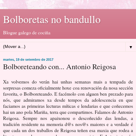
Bolboretas no bandullo
Blogue galego de cociña
▼
martes, 19 de setembro de 2017
Bolboreteando con... Antonio Reigosa
Xa volvemos do verán hai unhas semanas mais a tempada de
sorpresas comeza oficialmente hoxe coa renovación da nosa sección
favorita, o Bolboreteando. E facémolo con alguen ben prezado para
nós, que admiramos xa desde tempos da adolescencia en que
faciamos as primeiras lecturas míticas e lendarias e que coñecemos
hai un ano pola Mariña, terra que compartimos. Falamos de Antonio
Reigosa. Sempre nos apaixonou o descoñecido das lendas, a
tradición residente na memoria d@s nos@s maiores e a verdade é
que cada un dos traballos de Reigosa teñen esa maxia que rodea a