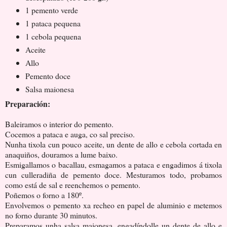
1 pemento verde
1 pataca pequena
1 cebola pequena
Aceite
Allo
Pemento doce
Salsa maionesa
Preparación:
Baleiramos o interior do pemento.
Cocemos a pataca e auga, co sal preciso.
Nunha tixola cun pouco aceite, un dente de allo e cebola cortada en
anaquiños, douramos a lume baixo.
Esmigallamos o bacallau, esmagamos a pataca e engadimos á tixola
cun culleradiña de pemento doce. Mesturamos todo, probamos
como está de sal e reenchemos o pemento.
Poñemos o forno a 180º.
Envolvemos o pemento xa recheo en papel de aluminio e metemos
no forno durante 30 minutos.
Preparamos unha salsa maionesa, engadíndolle un dente de allo e