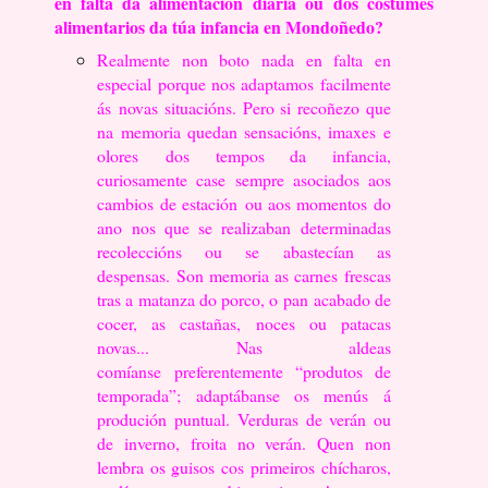
en falta da alimentación diaria ou
dos costumes
alimentarios da túa infancia en Mondoñedo?
Realmente non boto nada en falta en
especial porque nos adaptamos facilmente
ás
novas situacións. Pero si recoñezo que
na memoria quedan sensacións, imaxes e
olores
dos tempos da infancia,
curiosamente case sempre asociados aos
cambios de estación
ou aos momentos do
ano nos que se realizaban determinadas
recoleccións ou se
abastecían as
despensas. Son memoria as carnes frescas
tras a matanza do porco, o
pan acabado de
cocer, as castañas, noces ou patacas
novas... Nas aldeas
comíanse
preferentemente “produtos de
temporada”; adaptábanse os menús á
produción puntual.
Verduras de verán ou
de inverno, froita no verán. Quen non
lembra os guisos cos
primeiros chícharos,