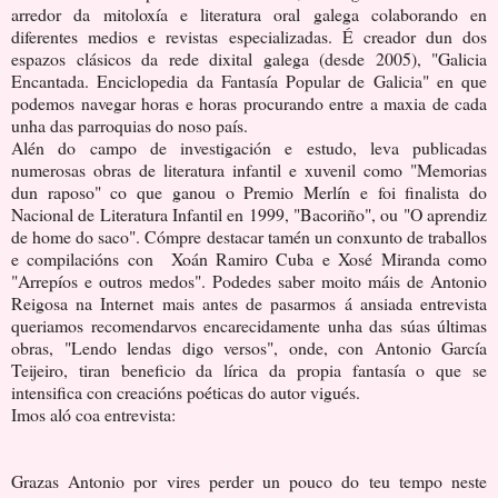
arredor da mitoloxía e literatura oral galega colaborando en
diferentes medios e revistas especializadas. É creador dun dos
espazos clásicos da rede dixital galega (desde 2005), "Galicia
Encantada. Enciclopedia da Fantasía Popular de Galicia" en que
podemos navegar horas e horas procurando entre a maxia de cada
unha das parroquias do noso país.
Alén do campo de investigación e estudo, leva publicadas
numerosas obras de literatura infantil e xuvenil como "Memorias
dun raposo" co que ganou o Premio Merlín e foi finalista do
Nacional de Literatura Infantil en 1999, "Bacoriño", ou "O aprendiz
de home do saco". Cómpre destacar tamén un conxunto de traballos
e compilacións con Xoán Ramiro Cuba e Xosé Miranda como
"Arrepíos e outros medos". Podedes saber moito máis de Antonio
Reigosa na Internet mais antes de pasarmos á ansiada entrevista
queriamos recomendarvos encarecidamente unha das súas últimas
obras, "Lendo lendas digo versos",
onde, con Antonio García
Teijeiro, tiran beneficio da lírica da propia fantasía o que se
intensifica con creacións poéticas do autor vigués.
Imos aló coa entrevista:
Grazas Antonio por vires perder un pouco do teu tempo neste