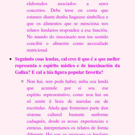
elaborados asociados a seres
concretos.
Debe terse en conta que
estamos diante dunha linguaxe simbólica e
que os alimentos
que se menciona nos
relatos lendarios responden a esa función.
No mundo do
imaxinario non ten sentido
concibir o alimento como necesidade
nutricional.
Seguindo coas lendas, cal cres ti que é a que mellor
representa o espírito
místico e de imaxinación da
Galiza? E cal a túa figura popular favorita?
Non hai, non pode haber, unha soa lenda
que acumule por si soa ese
espírito
representativo, como non hai un
só sentir á hora de narralas ou de
escoitalas. Aínda que
formemos parte dun
sistema cultural bastante uniforme
cadaquén, desde as nosas
experiencias e
crenzas, interpretamos os relatos de forma
diferente. Hai que se
apaixona co lendario