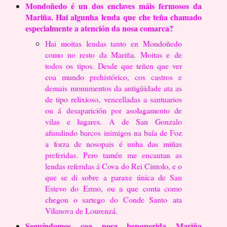
Mondoñedo é un dos enclaves máis fermosos da
Mariña. Hai algunha lenda
que che teña chamado
especialmente a atención da nosa comarca?
Hai moitas lendas tanto en Mondoñedo
como no resto da Mariña. Moitas e de
todos os
tipos. Desde que teñen que ver
coa mundo prehistórico, cos castros e
demais
monumentos da antigüidade ata as
de tipo relixioso, vencelladas a santuarios
ou á
desaparición por asolagamento de
vilas e lugares. A de San Gonzalo
afundindo barcos
inimigos na baía de Foz
a forza de nosopais é unha das miñas
preferidas. Pero tamén
me encantan as
lendas referidas á Cova do Rei Cintolo, e o
que se di sobre a paraxe
única de San
Estevo do Ermo, ou a que conta como
chegou o sartego do Conde Santo
ata
Vilanova de Lourenzá.
Seguíndomos coa nosa benquerida Mariña