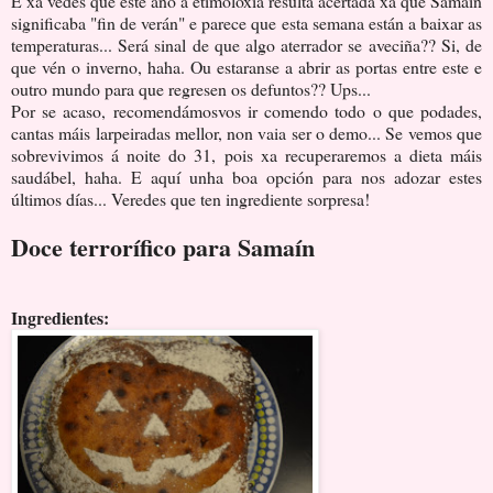
E xa vedes que este ano a etimoloxía resulta acertada xa que Samaín
significaba "fin de verán" e parece que esta semana están a baixar as
temperaturas... Será sinal de que algo aterrador se aveciña?? Si, de
que vén o inverno, haha. Ou estaranse a abrir as portas entre este e
outro mundo para que regresen os defuntos?? Ups...
Por se acaso, recomendámosvos ir comendo todo o que podades,
cantas máis larpeiradas mellor, non vaia ser o demo... Se vemos que
sobrevivimos á noite do 31, pois xa recuperaremos a dieta máis
saudábel, haha. E aquí unha boa opción para nos adozar estes
últimos días... Veredes que ten ingrediente sorpresa!
Doce terrorífico para Samaín
Ingredientes: