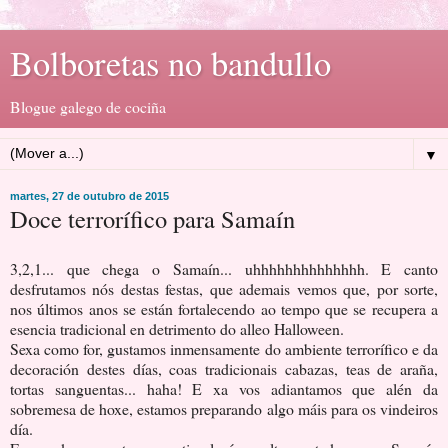
Bolboretas no bandullo
Blogue galego de cociña
▼
martes, 27 de outubro de 2015
Doce terrorífico para Samaín
3,2,1... que chega o Samaín... uhhhhhhhhhhhhhh. E canto
desfrutamos nós destas festas, que ademais vemos que, por sorte,
nos últimos anos se están fortalecendo ao tempo que se recupera a
esencia tradicional en detrimento do alleo Halloween.
Sexa como for, gustamos inmensamente do ambiente terrorífico e da
decoración destes días, coas tradicionais cabazas, teas de araña,
tortas sanguentas... haha! E xa vos adiantamos que alén da
sobremesa de hoxe, estamos preparando algo máis para os vindeiros
día.