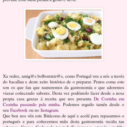
Xa vedes, amig@s bolboreteir@s, como Portugal veu a nós a través
do bacallau e deste xeito histórico de o preparar. Pratos coma este
son os que fan que namoremos da gastronomía e que adoremos
viaxar coñecendo sabores. Desta vez podémolo facer desde a nosa
propia casa grazas á receita que nos presenta
De Cozinha em
Cozinha passando pela minha
. Podemos seguilo tamén desde o
seu
Facebook
ou no
Instagram
.
Que ben nos vén este Bitácoras de aquí e acolá para repasarmos o
portugués e para coñecermos máis desta gastronomía veciña tan
saborosa. Grazas, Carla polo teu traballo inmenso e tamén a tod@s