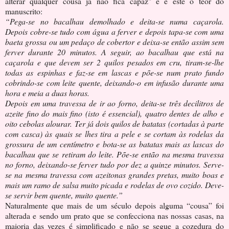
alterar qualquer cousa já não fica capaz" e é este o teor do
manuscrito:
“Pega-se no bacalhau demolhado e deita-se numa caçarola.
Depois cobre-se tudo com água a ferver e depois tapa-se com uma
baeta grossa ou um pedaço de cobertor e deixa-se então assim sem
ferver durante 20 minutos. A seguir, ao bacalhau que está na
caçarola e que devem ser 2 quilos pesados em cru, tiram-se-lhe
todas as espinhas e faz-se em lascas e põe-se num prato fundo
cobrindo-se com leite quente, deixando-o em infusão durante uma
hora e meia a duas horas.
Depois em uma travessa de ir ao forno, deita-se três decilitros de
azeite fino do mais fino (isto é essencial), quatro dentes de alho e
oito cebolas alourar. Ter já dois quilos de batatas (cortadas à parte
com casca) às quais se lhes tira a pele e se cortam às rodelas da
grossura de um centímetro e bota-se as batatas mais as lascas do
bacalhau que se retiram do leite. Põe-se então na mesma travessa
no forno, deixando-se ferver tudo por dez a quinze minutos. Serve-
se na mesma travessa com azeitonas grandes pretas, muito boas e
mais um ramo de salsa muito picada e rodelas de ovo cozido. Deve-
se servir bem quente, muito quente.”
Naturalmente que mais de um século depois alguma “cousa” foi
alterada e sendo um prato que se confecciona nas nossas casas, na
maioria das vezes é simplificado e não se segue a cozedura do