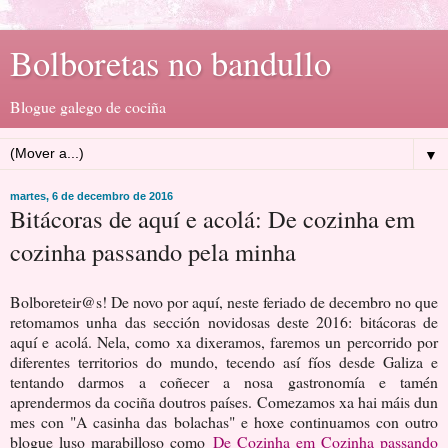
Bolboretas no bandullo
Blogue galego de cociña
▼
martes, 6 de decembro de 2016
Bitácoras de aquí e acolá: De cozinha em
cozinha passando pela minha
Bolboreteir@s! De novo por aquí, neste feriado de decembro no que
retomamos unha das sección novidosas deste 2016: bitácoras de
aquí e acolá. Nela, como xa dixeramos, faremos un percorrido por
diferentes territorios do mundo, tecendo así fíos desde Galiza e
tentando darmos a coñecer a nosa gastronomía e tamén
aprendermos da cociña doutros países. Comezamos xa hai máis dun
mes con "A casinha das bolachas" e hoxe continuamos con outro
blogue luso marabilloso como
De Cozinha em Cozinha passando