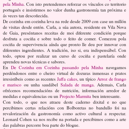
pela Minha
. Con isto pretendemos reforzar os vínculos co territorio
portugués e insistirmos no valor dunha gastronomía tan próxima e
ás veces tan descoñecida.
De cozinha em cozinha leva na rede desde 2009 con case un millón
de visitas desde entón. Carla, a súa autora, residente en Vila Nova
de Gaia, preséntanos receitas de moi diferente condición porque
desfruta a cociña e sobre todo o feito de comer. Comezou pola
cociña de supervivencia aínda que pronto lle deu por innovar con
diferentes ingredientes. A tradición, iso si, era indispensábel. Con
todo, optou por realizar un curso de cociña e pastelaría onde
aprendeu novas técnicas e sabores.
En
De Cozinha em Cozinha passando pela Minha
navegamos
perdéndonos entre o cheiro virtual de dozuras inmensas e pratos
irresistíbeis como as recentes
Jaffa cakes
, un típico
Arroz de frango
e marisco
ou unha saudábel
Salada de manga
. Ademais, Carla
ofrécenos recomendacións de nutrición, información arredor de
medidas e equivalencias ou un
Projecto Marmita
ben interesante.
Con todo, o que nos atraeu deste caderno dixital e no que
percibimos certas relacións con Bolboretas no bandullo foi na
revalorización da gastronomía como activo cultural a respectar.
Leonard Cohen xa nos recibe na portada e percibimos como a arte
das palabras percorre boa parte do blogue.