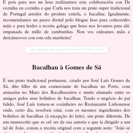
É pois para nos un luxo realizarmos esta colaboración con De
cozinha en cozinha e que Carla nos traia un prato super tradicional
de Portugal arredor do produto estrela, o bacallau. Igualmente,
recomendamos un paseo dixital polo blogue luso para coñecerdes
máis e para lerdes a receita galega que hoxe nos levamos para alá:
empanada de millo de zamburiñas. Non vos enleamos máis e
deixámosvos con esta oda mariñeira!
Bacalhau à Gomes de Sá
É um prato tradicional portuense, criado por José Luís Gomes de
Sá, dito filho de um comerciante de bacalhau no Porto, com
armazém no Muro dos Bacalhaoeiros e muito afamado entre os
amigos pelos seus bolinhos de bacalhau. Tendo o negócio do pai
falido, José Luís tornou-se cozinheiro no Restaurante Lisbonense
onde, certo dia, resolveu criar, com os mesmos ingredientes dos
bolinhos de bacalhau (à excepção do leite), um prato diferente. De
um manuscrito que se crê ser da sua autoria e que ía dirigido a um
tal de João, consta a receita original com a seguinte nota: "João se