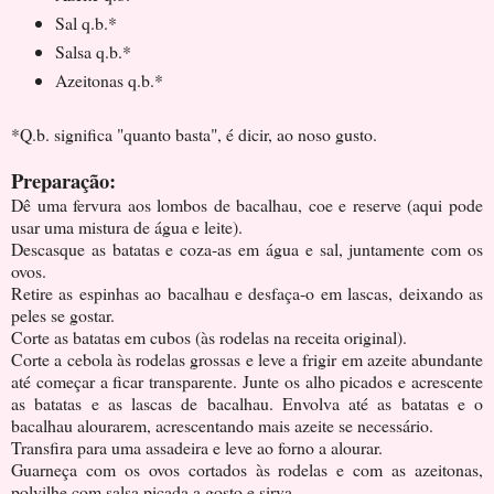
Sal q.b.*
Salsa q.b.*
Azeitonas q.b.*
*Q.b. significa "quanto basta", é dicir, ao noso gusto.
Preparação:
Dê uma fervura aos lombos de bacalhau, coe e reserve (aqui pode
usar uma mistura de água e leite).
Descasque as batatas e coza-as em água e sal, juntamente com os
ovos.
Retire as espinhas ao bacalhau e desfaça-o em lascas, deixando as
peles se gostar.
Corte as batatas em cubos (às rodelas na receita original).
Corte a cebola às rodelas grossas e leve a frigir em azeite abundante
até começar a ficar transparente. Junte os alho picados e acrescente
as batatas e as lascas de bacalhau. Envolva até as batatas e o
bacalhau alourarem, acrescentando mais azeite se necessário.
Transfira para uma assadeira e leve ao forno a alourar.
Guarneça com os ovos cortados às rodelas e com as azeitonas,
polvilhe com salsa picada a gosto e sirva.