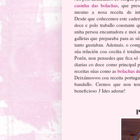
casinha das bolachas
, que pres
mesmo a nosa receita de int
Desde que coñecemos este cadern
doce e polo traballo constante 
unha persoa encantadora e moi a
galletas que preparaba para as sú
tanto gustaban. Ademais, o com
súa relación coa cociña é total
Porén, non pensedes que fica só 
diarias co doce como principal 
receitas súas como as
bolachas d
Deixámosvos coa receita portugu
bandullo. Cremos que non ter
beneficioso
Ides adorar!
J
P