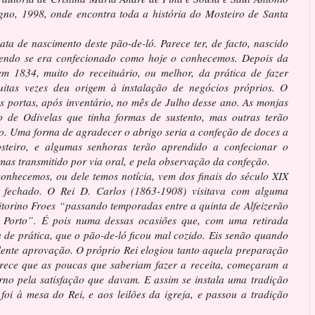
no, 1998, onde encontra toda a história do Mosteiro de Santa
data de nascimento deste pão-de-ló. Parece ter, de facto, nascido
bendo se era confecionado como hoje o conhecemos. Depois da
em 1834, muito do receituário, ou melhor, da prática de fazer
uitas vezes deu origem à instalação de negócios próprios. O
s portas, após inventário, no mês de Julho desse ano. As monjas
o de Odivelas que tinha formas de sustento, mas outras terão
ão. Uma forma de agradecer o abrigo seria a confeção de doces a
teiro, e algumas senhoras terão aprendido a confecionar o
 mas transmitido por via oral, e pela observação da confeção.
nhecemos, ou dele temos notícia, vem dos finais do século XIX
e fechado. O Rei D. Carlos (1863-1908) visitava com alguma
itorino Froes “passando temporadas entre a quinta de Alfeizerão
Porto”. É pois numa dessas ocasiões que, com uma retirada
a de prática, que o pão-de-ló ficou mal cozido. Eis senão quando
elente aprovação. O próprio Rei elogiou tanto aquela preparação
arece que as poucas que saberiam fazer a receita, começaram a
orno pela satisfação que davam. E assim se instala uma tradição
foi à mesa do Rei, e aos leilões da igreja, e passou a tradição