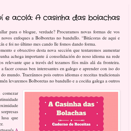
í e acolá: A casinha das bolachas
llar para o blogue, verdade? Procuramos novas formas de vos
e novos enfoques a Bolboretas no bandullo. “Bitácoras de aqui e
n e foi no último mes cando lle fomos dando forma.
emento e obxectivo desta nova sección que tentaremos aumentar
r unha achega importante á consolidación do noso idioma na rede
 relevante que a través del tezamos fíos máis alá da fronteira.
a facer cousas ben interesantes en galego e aprender con iso do
 do mundo. Traeránnos pois outros idiomas e receitas tradicionais
amén levaremos Bolboretas no bandullo e a cociña galega a outros
s comezar
tinuidade
oximidade
 sorpresas
 lusa que
r.
ortugués
A