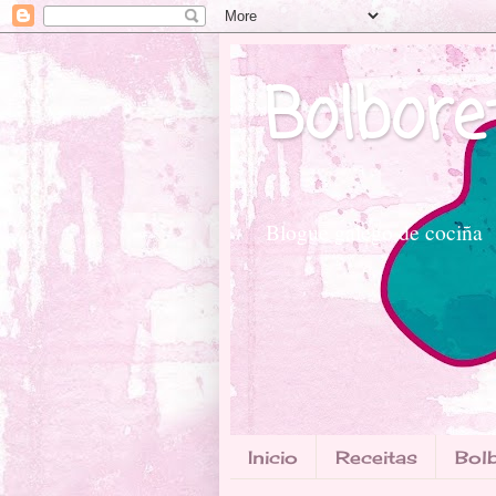
Bolbore
Blogue galego de cociña
Inicio
Receitas
Bolb