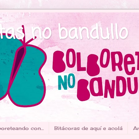
tas no bandullo
oreteando con...
Bitácoras de aquí e acolá
Ar