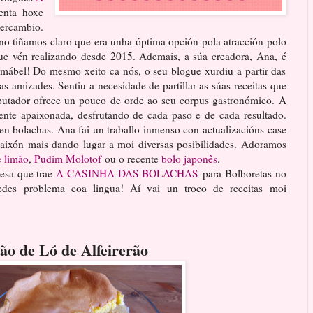
enta hoxe
ercambio.
o tiñamos claro que era unha óptima opción pola atracción polo
que vén realizando desde 2015. Ademais, a súa creadora, Ana, é
mábel! Do mesmo xeito ca nós, o seu blogue xurdiu a partir das
as amizades. Sentiu a necesidade de partillar as súas receitas que
putador ofrece un pouco de orde ao seu corpus gastronómico. A
mente apaixonada, desfrutando de cada paso e de cada resultado.
en bolachas. Ana fai un traballo inmenso con actualizacións case
paixón mais dando lugar a moi diversas posibilidades. Adoramos
e limão
,
Pudim Molotof
ou o recente
bolo japonês
.
esa que trae
A CASINHA DAS BOLACHAS
para Bolboretas no
edes problema coa lingua! Aí vai un troco de receitas moi
ão de Ló de Alfeirerão