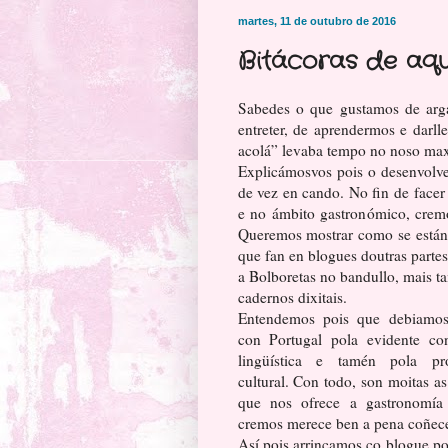
martes, 11 de outubro de 2016
Bitácoras de aqu
Sabedes o que gustamos de arga
entreter, de aprendermos e darll
acolá” levaba tempo no noso maxí
Explicámosvos pois o desenvolv
de vez en cando. No fin de face
e no ámbito gastronómico, cremos
Queremos mostrar como se están 
que fan en blogues doutras partes
a Bolboretas no bandullo, mais t
cadernos dixitais.
Entendemos pois que debiamo
con Portugal pola evidente con
lingüística e tamén pola pr
cultural. Con todo, son moitas as
que nos ofrece a gastronomía
cremos merece ben a pena coñece
Así pois arrincamos co blogue p