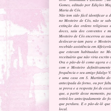
Gomes, editado por Edições Mag
Maria de Cós.
Não tem sido fácil identificar a 
no Mosteiro de Cós, não se sa
extinção das ordens religiosas 
doces, saiu dos conventos e m
Mosteiro de Cós encerrou as sua
deslocar-se-iam para o Mosteir
recebido assistência em Alfeizer
que estavam habituadas no Mos
receituário que não viria escrito
Ora o pão-de-ló como agora o co
com o Mosteiro definitivament
frequência o seu amigo fidalgo V
e uma casa em S. Martinho do 
antecipada do forno, ou por falt
se prova e a resposta foi de exc
que, a partir desse momento, p
retirá-los antecipadamente do f
que perdura. E o pão-de-ló que 
local.