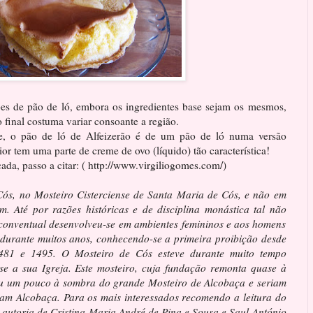
ões de pão de ló, embora os ingredientes base sejam os mesmos,
o final costuma variar consoante a região.
je, o pão de ló de Alfeizerão é de um pão de ló numa versão
ior tem uma parte de creme de ovo (líquido) tão característica!
ada, passo a citar: ( http://www.virgiliogomes.com/)
Cós, no Mosteiro Cisterciense de Santa Maria de Cós, e não em
. Até por razões históricas e de disciplina monástica tal não
a conventual desenvolveu-se em ambientes femininos e aos homens
r durante muitos anos, conhecendo-se a primeira proibição desde
1481 e 1495. O Mosteiro de Cós esteve durante muito tempo
se a sua Igreja. Este mosteiro, cuja fundação remonta quase à
eu um pouco à sombra do grande Mosteiro de Alcobaça e seriam
am Alcobaça. Para os mais interessados recomendo a leitura do
 autoria de Cristina Maria André de Pina e Sousa e Saul António