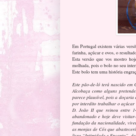
Em Portugal existem várias vers
farinha, açúcar e ovos, o resultad
Esta versão que vos mostro ho
molhada, pois o bolo no seu inter
Este bolo tem uma história engraç
Este pão-de-ló terá nascido em 
Alcobaça como alguns pretendem
parece plausível, pois a doçari
por interdito trabalhar o açúca
D. João II que reinou entre 
abandonado e hoje deve visitar-
fundação da nacionalidade, viv
as monjas de Cós que abasteceri
livro “Intimidade e Encanto”, da