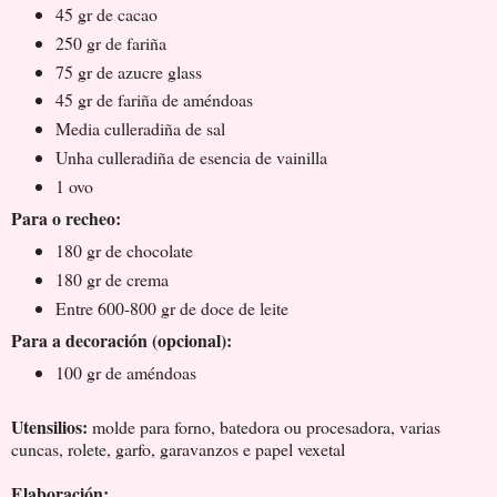
45 gr de cacao
250 gr de fariña
75 gr de azucre glass
45 gr de fariña de améndoas
Media culleradiña de sal
Unha culleradiña de esencia de vainilla
1 ovo
Para o recheo:
180 gr de chocolate
180 gr de crema
Entre 600-800 gr de doce de leite
Para a decoración (opcional):
100 gr de améndoas
Utensilios:
molde para forno, batedora ou procesadora, varias
cuncas, rolete, garfo, garavanzos e papel vexetal
Elaboración: