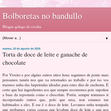
Bolboretas no bandullo
Blogue galego de cociña
▼
martes, 16 de agosto de 2016
Torta de doce de leite e ganache de
chocolate
Por Viveiro e por algúns outros sitios hoxe seguimos de ponte mais
pensamos tamén nos que xa retornades ao traballo e por iso vos
traemos unha das larpeiradas ideadas para estes días de enchenta. É
certo que hai ingredientes aos que sempre recorremos pois supoñen
a base da repostaría como o chocolate. Porén, sempre tentamos ir
incorporando outros que, polo que sexa, non estamos tan
habituados a eles. E ese é o doce de leite. Levamos unha tempada
que probamos varias cousas que levaban doce de leite e que nos