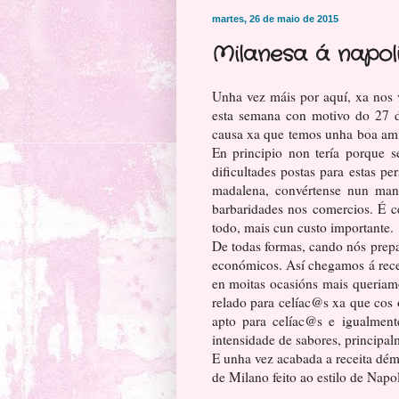
martes, 26 de maio de 2015
Milanesa á napol
Unha vez máis por aquí, xa nos 
esta semana con motivo do 27 
causa xa que temos unha boa am
En principio non tería porque 
dificultades postas para estas 
madalena, convértense nun manx
barbaridades nos comercios. É 
todo, mais cun custo importante.
De todas formas, cando nós prep
económicos. Así chegamos á rece
en moitas ocasións mais queriam
relado para celíac@s xa que cos
apto para celíac@s e igualment
intensidade de sabores, principal
E unha vez acabada a receita dém
de Milano feito ao estilo de Napo