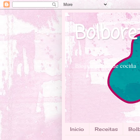
Bolbore
Blogue galego de cociña
Inicio
Receitas
Bolb