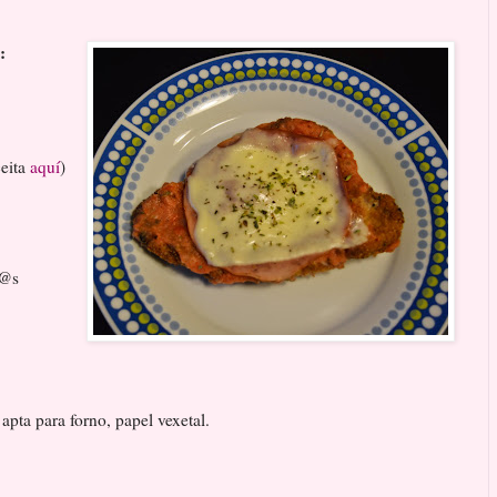
):
ceita
aquí
)
c@s
 apta para forno, papel vexetal.