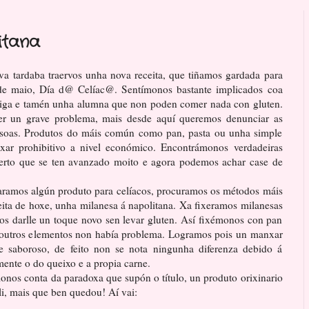
itana
va tardaba traervos unha nova receita, que tiñamos gardada para
de maio, Día d@ Celíac@. Sentímonos bastante implicados coa
iga e tamén unha alumna que non poden comer nada con gluten.
ser un grave problema, mais desde aquí queremos denunciar as
persoas. Produtos do máis común como pan, pasta ou unha simple
ar prohibitivo a nivel económico. Encontrámonos verdadeiras
certo que se ten avanzado moito e agora podemos achar case de
aramos algún produto para celíacos, procuramos os métodos máis
ita de hoxe, unha milanesa á napolitana. Xa fixeramos milanesas
os darlle un toque novo sen levar gluten. Así fixémonos con pan
 outros elementos non había problema. Logramos pois un manxar
e saboroso, de feito non se nota ningunha diferenza debido á
mente o do queixo e a propia carne.
onos conta da paradoxa que supón o título, un produto orixinario
li, mais que ben quedou! Aí vai: