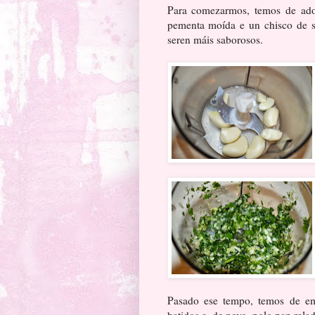
Para comezarmos, temos de adoba
pementa moída e un chisco de sa
seren máis saborosos.
Pasado ese tempo, temos de emp
batidos e, de novo, polo pan rel