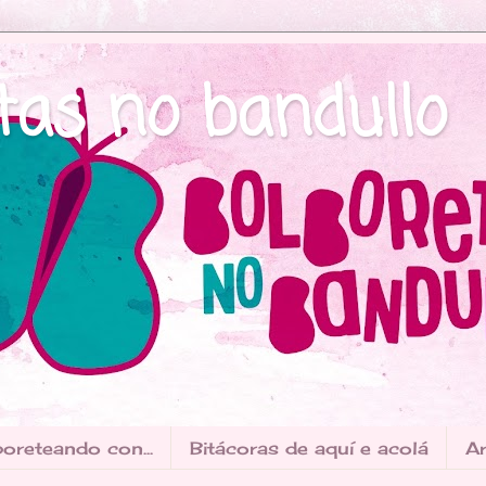
tas no bandullo
oreteando con...
Bitácoras de aquí e acolá
Ar