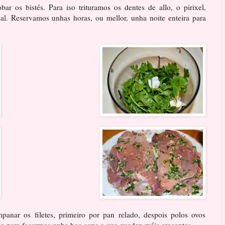
r os bistés. Para iso trituramos os dentes de allo, o pirixel,
l. Reservamos unhas horas, ou mellor, unha noite enteira para
anar os filetes, primeiro por pan relado, despois polos ovos
ado para facermos unha boa capa e que queden máis crocantes.