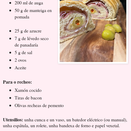
200 ml de auga
50 g de manteiga en
pomada
25 g de azucre
7 g de lévedo seco
de panadaría
5 g de sal
2 ovos
Aceite
Para o recheo:
Xamón cocido
Tiras de bacon
Olivas recheas de pemento
Utensilios:
unha cunca e un vaso, un batedor eléctrico (ou manual),
unha espátula, un rolete, unha bandexa de forno e papel vexetal.