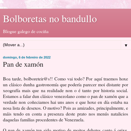
Bolboretas no bandullo
Blogue galego de cociña
▼
domingo, 6 de febreiro de 2022
Pan de xamón
Boa tarde, bolboreteir@s!! Como vai todo? Por aquí traemos hoxe
un clásico dunha gastronomía que podería parecer moi distante por
xeografía mais que na realidade non o é tanto por historia social.
Estamos a falar dun clásico venezolano como o pan de xamón que a
verdade non coñeciamos hai uns anos e que hoxe en día estaba na
nosa lista de desexos. O motivo? Pois as amizades, principalmente, e
máis tendo en conta a presenza deste prato nos menús natalicios
daquelas familias procedentes de Venezuela.
O pan de xamón ten sido motivo de moitos debates canto á orixe,