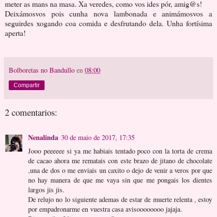
meter as mans na masa. Xa veredes, como vos ides pór, amig@s!
Deixámosvos pois cunha nova lambonada e animámosvos a
seguirdes xogando coa comida e desfrutando dela. Unha fortísima
aperta!
Bolboretas no Bandullo
en
08:00
Compartir
2 comentarios:
Nenalinda
30 de maio de 2017, 17:35
Jooo peeeeee si ya me habiais tentado poco con la torta de crema
de cacao ahora me rematais con este brazo de jitano de chocolate
,una de dos o me enviais un caxito o dejo de venir a veros por que
no hay manera de que me vaya sin que me pongais los dientes
largos jis jis.
De relujo no lo siguiente ademas de estar de muerte relenta , estoy
por empadronarme en vuestra casa avisoooooooo jajaja.