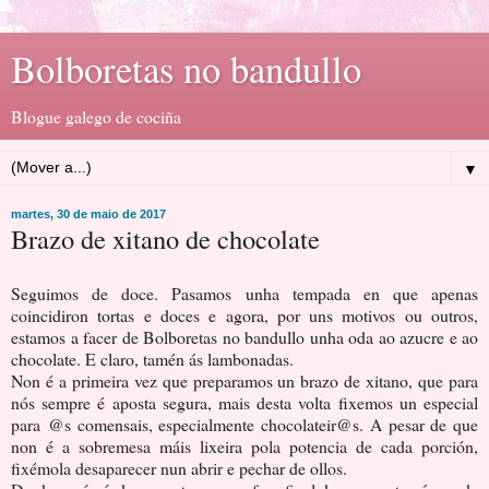
Bolboretas no bandullo
Blogue galego de cociña
▼
martes, 30 de maio de 2017
Brazo de xitano de chocolate
Seguimos de doce. Pasamos unha tempada en que apenas
coincidiron tortas e doces e agora, por uns motivos ou outros,
estamos a facer de Bolboretas no bandullo unha oda ao azucre e ao
chocolate. E claro, tamén ás lambonadas.
Non é a primeira vez que preparamos un brazo de xitano, que para
nós sempre é aposta segura, mais desta volta fixemos un especial
para @s comensais, especialmente chocolateir@s. A pesar de que
non é a sobremesa máis lixeira pola potencia de cada porción,
fixémola desaparecer nun abrir e pechar de ollos.