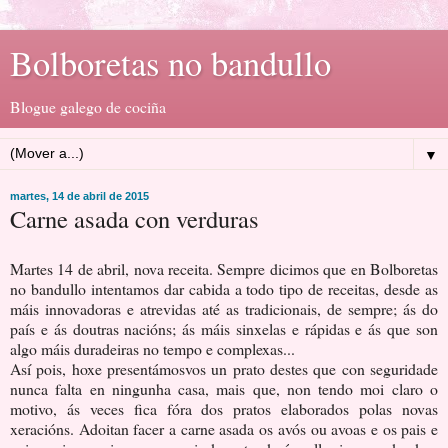
Bolboretas no bandullo
Blogue galego de cociña
▼
martes, 14 de abril de 2015
Carne asada con verduras
Martes 14 de abril, nova receita. Sempre dicimos que en Bolboretas
no bandullo intentamos dar cabida a todo tipo de receitas, desde as
máis innovadoras e atrevidas até as tradicionais, de sempre; ás do
país e ás doutras nacións; ás máis sinxelas e rápidas e ás que son
algo máis duradeiras no tempo e complexas...
Así pois, hoxe presentámosvos un prato destes que con seguridade
nunca falta en ningunha casa, mais que, non tendo moi claro o
motivo, ás veces fica fóra dos pratos elaborados polas novas
xeracións. Adoitan facer a carne asada os avós ou avoas e os pais e