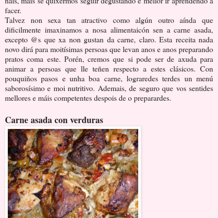
nais, mais se quixermos seguir degustando é mellor ir aprendendo a
facer.
Talvez non sexa tan atractivo como algún outro aínda que
dificilmente imaxinamos a nosa alimentaicón sen a carne asada,
excepto @s que xa non gustan da carne, claro. Esta receita nada
novo dirá para moitísimas persoas que levan anos e anos preparando
pratos coma este. Porén, cremos que si pode ser de axuda para
animar a persoas que lle teñen respecto a estes clásicos. Con
pouquiños pasos e unha boa carne, lograredes terdes un menú
saborosísimo e moi nutritivo. Ademais, de seguro que vos sentides
mellores e máis competentes despois de o preparardes.
Carne asada con verduras