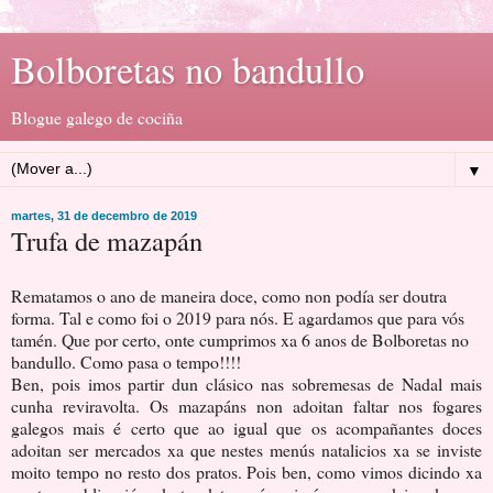
Bolboretas no bandullo
Blogue galego de cociña
▼
martes, 31 de decembro de 2019
Trufa de mazapán
Rematamos o ano de maneira doce, como non podía ser doutra
forma. Tal e como foi o 2019 para nós. E agardamos que para vós
tamén. Que por certo, onte cumprimos xa 6 anos de Bolboretas no
bandullo. Como pasa o tempo!!!!
Ben, pois imos partir dun clásico nas sobremesas de Nadal mais
cunha reviravolta. Os mazapáns non adoitan faltar nos fogares
galegos mais é certo que ao igual que os acompañantes doces
adoitan ser mercados xa que nestes menús natalicios xa se inviste
moito tempo no resto dos pratos. Pois ben, como vimos dicindo xa